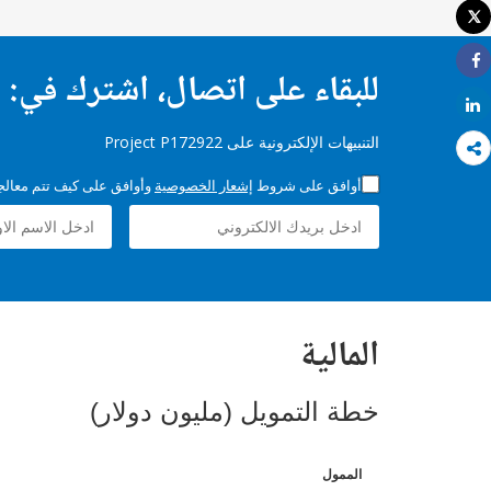
Tweet
طباعة
للبقاء على اتصال، اشترك في:
Share
Share
التنبيهات الإلكترونية على Project P172922
أوافق على شروط
إشعار الخصوصية
وأوافق على كيف تتم معالجة 
المالية
خطة التمويل (مليون دولار)
الممول