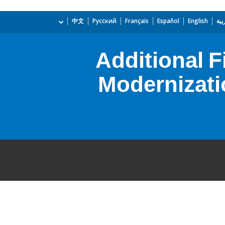
بية
English
Español
Français
Русский
中文
Additional F
Modernizatio