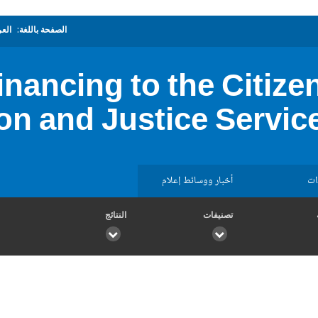
الصفحة باللغة:
العر
inancing to the Citize
n and Justice Service
ات
أخبار ووسائط إعلام
تصنيفات
النتائج