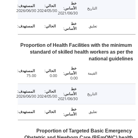
التاريخ
2026/06/30
2024/05/30
2021/06/30
تعليق
Proportion of Health Facilities with the min
standard of skilled health workers as pe
national guide
القيمة
75.00
0.00
0.00
التاريخ
2026/06/30
2024/05/30
2021/06/30
تعليق
Proportion of Targeted Basic Emerg
Obstetric and Newborn Care (BEmONC) he