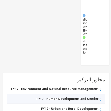
FY17 -
Public
Administration
- Health
FY17 -
Health
FY17 -
Health
Facilities
and
Construction
ور التركيز
FY17 - Environment and Natural Resource Management
FY17 - Human Development and Gender
FY17 - Urban and Rural Development