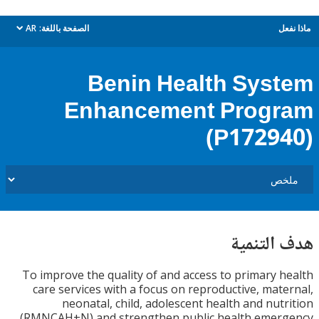
ل
الصفحة باللغة:
AR
dropdown
Benin Health Sys
Enhancement Prog
(P1729
التنمية
To improve the quality of and access to primary 
care services with a focus on reproductive, mat
neonatal, child, adolescent health and nut
(RMNCAH+N) and strengthen public health emer