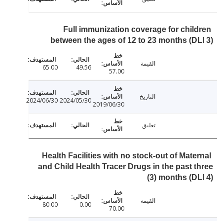
Full immunization coverage for chil
between the ages of 12 to 23 months (D
القيمة
65.00
49.56
57.00
التاريخ
2024/06/30
2024/05/30
2019/06/30
تعليق
Health Facilities with no stock-out of Mate
and Child Health Tracer Drugs in the past 
(3) months (D
القيمة
80.00
0.00
70.00