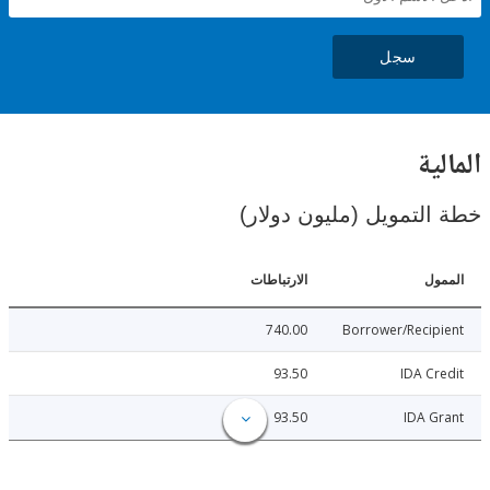
سجل
ية
لتمويل (مليون دولار)
ل
الارتباطات
740.00
Borrower/Reci
93.50
IDA C
93.50
IDA 