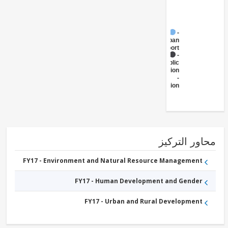
FY17 -
Urban
Transport
FY17 -
Public
Administration
-
Transportation
محاور التر
FY17 - Environment and Natural Resource Management
FY17 - Human Development and Gender
FY17 - Urban and Rural Development