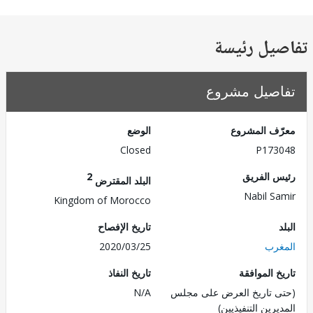
تفاصيل ر
تفاصيل مش
الوضع
معرّف الم
Closed
P173
2
رئيس ال
البلد المقترض
Nabil S
Kingdom of Morocco
تاريخ الإفصاح
2020/03/25
ال
تاريخ النفاذ
تاريخ الم
N/A
(حتى تاريخ العرض على 
المديرين التنفي