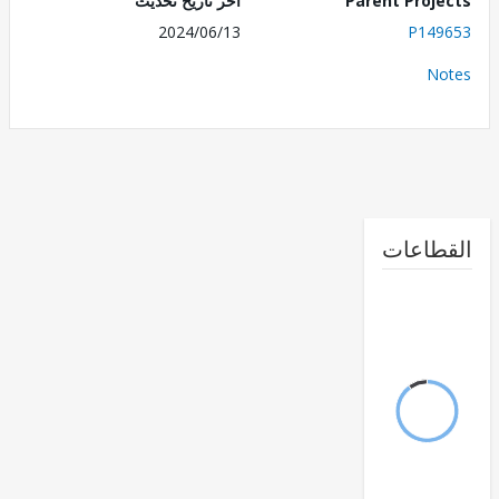
اخر تاريخ تحديث
Parent Proj
2024/06/13
P149
No
القطا