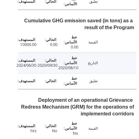
تعليق
Cumulative GHG emission saved (in tons) 
result of the Pr
القيمة
10000.00
0.00
0.00
التاريخ
2024/06/30
2020/09/30
2020/08/10
تعليق
Deployment of an operational Griev
Redress Mechanism (GRM) for the operatio
implemented corr
القيمة
Yes
No
No