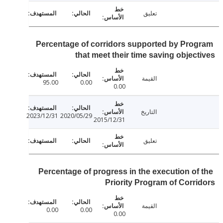
تعليق
Percentage of corridors supported by Pro
that meet their time saving objec
القيمة
95.00
0.00
0.00
التاريخ
2023/12/31
2020/05/29
2015/12/31
تعليق
Percentage of progress in the execution of
Priority Program of Corr
القيمة
0.00
0.00
0.00