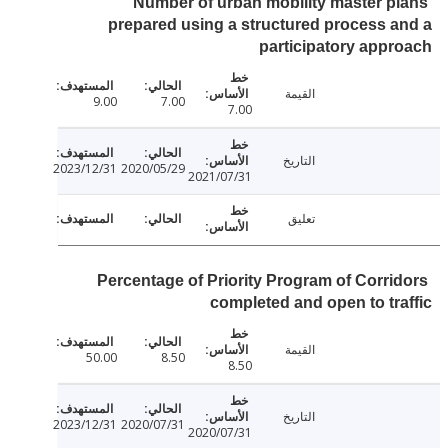
Number of urban mobility master p
prepared using a structured process 
participatory app
القيمة
9.00
7.00
7.00
التاريخ
2023/12/31
2020/05/29
2021/07/31
تعليق
Percentage of Priority Program of Corri
completed and open to tr
القيمة
50.00
8.50
8.50
التاريخ
2023/12/31
2020/07/31
2020/07/31