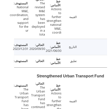
The
National
revised
Actions
M&E,
M&E
to
coordination,
system
further
القيمة
and
has
strengthen
support
been
national
for the
deployed
M&E,
ur
in a
coordi
tota
التاريخ
2023/12/31
2020/09/30
2021/06/30
تعليق
Strengthened Urban Transport 
The
The
Urban
Urban
Actions
Transport
Transport
to
Fund
Fund
further
القيمة
has
has
strengthen
continued
been
the