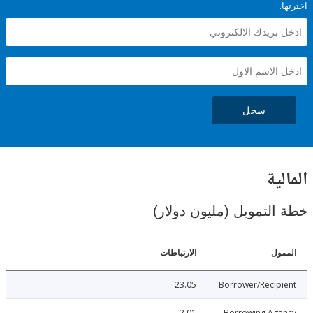
سجل
ية
لتمويل (مليون دولار)
ل
الارتباطات
23.05
Borrower/Reci
2.01
Borrowing Ag