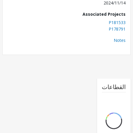
2024/1
Associated Proj
P181
P178
No
طاعات