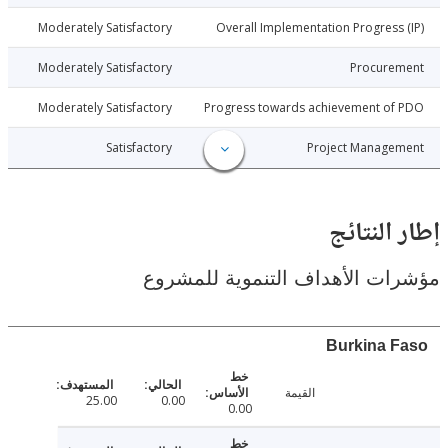
025-11-24
Moderately Satisfactory
Overall Implementation Progress
025-11-24
Moderately Satisfactory
Procure
025-11-24
Moderately Satisfactory
Progress towards achievement of
025-11-24
Satisfactory
Project Manage
النتائج
ت الأهداف التنموية للمشروع
Burkina 
القيمة
25.00
0.00
0.00