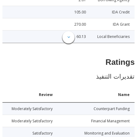
105.00
IDA C
270.00
IDA 
60.13
Local Benefici
Rat
ات التنفيذ
Date
Review
N
025-11-24
Moderately Satisfactory
Counterpart Fu
025-11-24
Moderately Satisfactory
Financial Manage
025-11-24
Satisfactory
Monitoring and Evalu