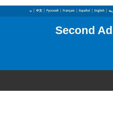
بية
English
Español
Français
Русский
中文
Second Add