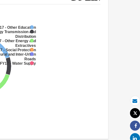
17 - Other Education
gy Transmission and
Distribution
7 - Other Energy and
Extractives
7 - Social Protection
ural and Inter-Urban
Roads
FY17 - Water Supply
بريد الكتروني
Tweet
طباعة
Share
Share