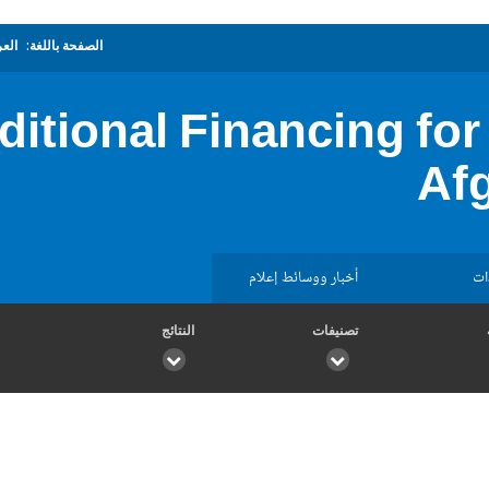
الصفحة باللغة:
العر
itional Financing for 
Afg
ات
أخبار ووسائط إعلام
تصنيفات
النتائج