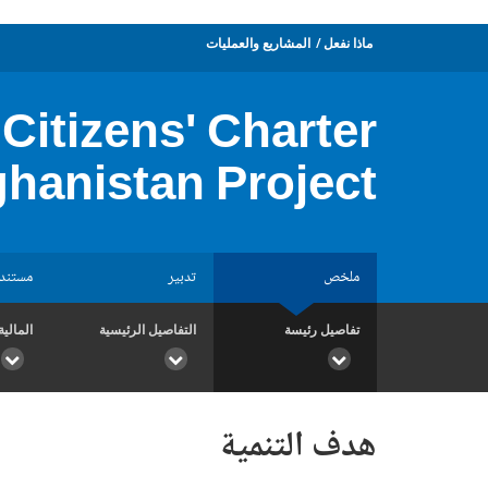
ماذا نفعل
المشاريع والعمليات
Citizens' Charter
hanistan Project
ملخص
تدبير
مستند
تفاصيل رئيسة
التفاصيل الرئيسية
المالية
هدف التنمية