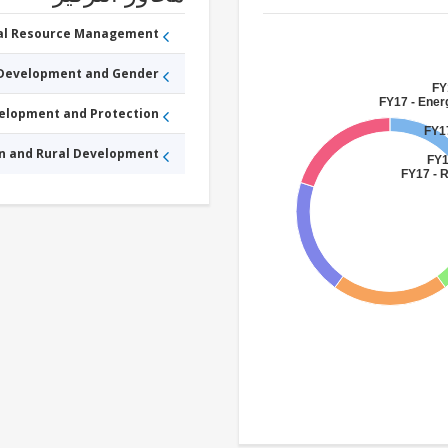
ral Resource Management
 Development and Gender
FY
FY17 - Ener
velopment and Protection
FY1
an and Rural Development
FY1
FY17 - R