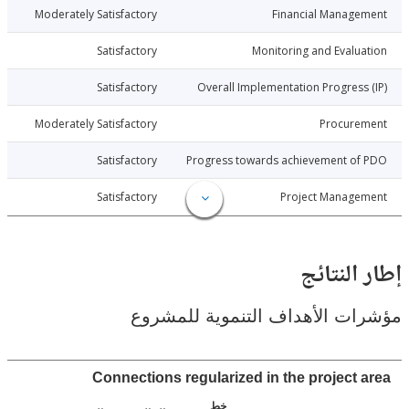
026-04-13
Moderately Satisfactory
Financial Manage
026-04-13
Satisfactory
Monitoring and Evalu
026-04-13
Satisfactory
Overall Implementation Progress
026-04-13
Moderately Satisfactory
Procure
026-04-13
Satisfactory
Progress towards achievement of
026-04-13
Satisfactory
Project Manage
النتائج
ت الأهداف التنموية للمشروع
Connections regularized in the project 