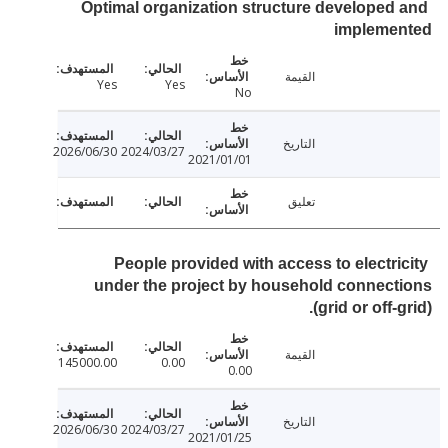
Optimal organization structure developed
impleme
القيمة
Yes
Yes
No
التاريخ
2026/06/30
2024/03/27
2021/01/01
تعليق
People provided with access to electri
under the project by household connec
(grid or off-
القيمة
145000.00
0.00
0.00
التاريخ
2026/06/30
2024/03/27
2021/01/25