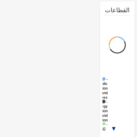
طاعات
FY17 -
Public
Administration
- Energy and
Extractives
FY17 -
Energy
Transmission
and
Distribution
FY17 -
1/2
Renewable
Energy