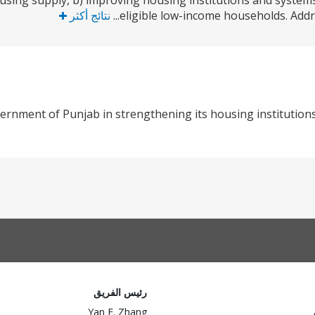
using supply, b) improving housing institutions and systems, 
eligible low-income households. Addres
نتائج أكثر
rnment of Punjab in strengthening its housing institution
رئيس الفريق
Yan F. Zhang