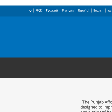
بية
English
Español
Français
Русский
中文
The Punjab Affo
designed to impr