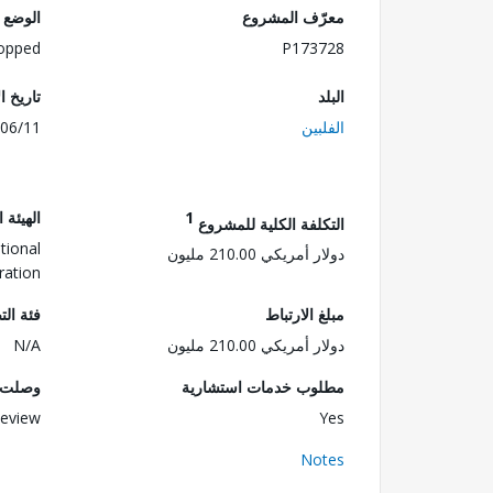
معرّف المشروع
الوضع
opped
P173728
البلد
تاريخ ا
الفلبين
06/11
1
الهيئة 
التكلفة الكلية للمشروع
tional
دولار أمريكي 210.00 مليون
ration
مبلغ الارتباط
فئة الت
دولار أمريكي 210.00 مليون
N/A
مطلوب خدمات استشارية
وصلت ا
eview
Yes
Notes