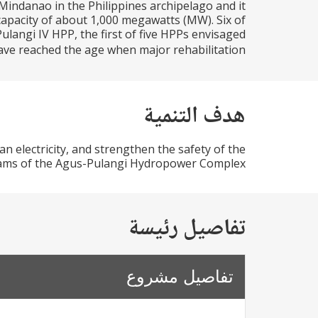
indanao in the Philippines archipelago and it
 capacity of about 1,000 megawatts (MW). Six of
ulangi IV HPP, the first of five HPPs envisaged
ave reached the age when major rehabilitation...
هدف التنمية
ean electricity, and strengthen the safety of the
ams of the Agus-Pulangi Hydropower Complex
تفاصيل رئيسة
تفاصيل مشروع