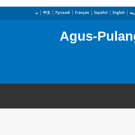
بية
English
Español
Français
Русский
中文
Agus-Pulang