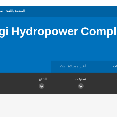
الصفحة باللغة:
العر
i Hydropower Comple
ات
أخبار ووسائط إعلام
تصنيفات
النتائج