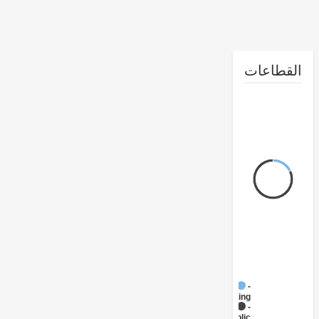
طاعات
FY17 -
Mining
FY17 -
Public