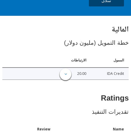
سجل
ال
خطة التمويل (مليون د
الارتباطات
ا
20.00
IDA C
Rat
تقديرات ال
Date
Review
N