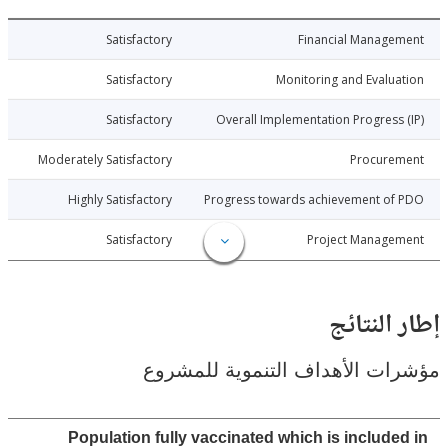
025-12-23
Satisfactory
Financial Manage
025-12-23
Satisfactory
Monitoring and Evalu
025-12-23
Satisfactory
Overall Implementation Progress
025-12-23
Moderately Satisfactory
Procure
025-12-23
Highly Satisfactory
Progress towards achievement of
025-12-23
Satisfactory
Project Manage
إطار ال
مؤشرات الأهداف التنموية لل
Population fully vaccinated which is include