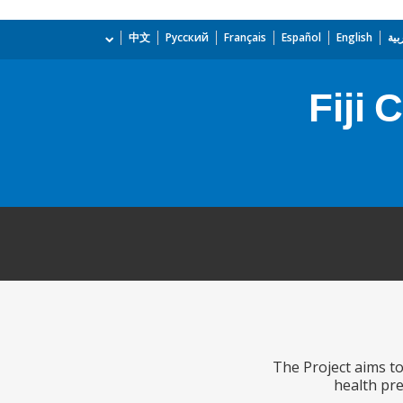
بية
English
Español
Français
Русский
中文
Fiji
The Project aims t
health pr