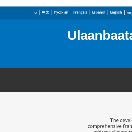
بية
English
Español
Français
Русский
中文
Ulaanbaata
The devel
comprehensive frame