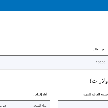
الارتباطات
100.00
ولارات)
ؤسسة الدولية للتنمية
أداة إقراض
مبلغ المنحة
غير مت