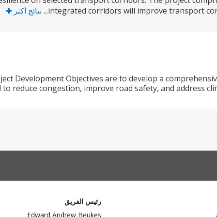
esilience on selected transport corridors. The project comp
integrated corridors will improve transport corr
نتائج أكثر
ject Development Objectives are to develop a comprehensiv
to reduce congestion, improve road safety, and address clim
رئيس الفريق
Edward Andrew Beukes