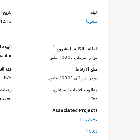
البلد
تاريخ ا
منغوليا
12/13
1
الهيئة 
التكلفة الكلية للمشروع
baatar
دولار أمريكي 100.00 مليون
مبلغ الارتباط
فئة الت
دولار أمريكي 100.00 مليون
N/A
مطلوب خدمات استشارية
وصلت ا
roved
Yes
Associated Projects
P179043
Notes