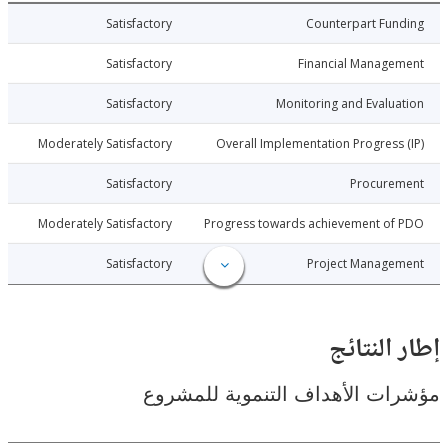
026-05-05
Satisfactory
Counterpart Fu
026-05-05
Satisfactory
Financial Manage
026-05-05
Satisfactory
Monitoring and Evalu
026-05-05
Moderately Satisfactory
Overall Implementation Progress
026-05-05
Satisfactory
Procure
026-05-05
Moderately Satisfactory
Progress towards achievement of
026-05-05
Satisfactory
Project Manage
النتائج
ت الأهداف التنموية للمشروع