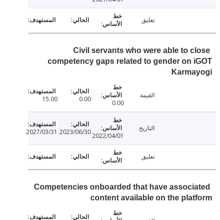
تعليق
Civil servants who were able to c
competency gaps related to gender on
Karma
القيمة
15.00
0.00
0.00
التاريخ
2027/03/31
2023/06/30
2022/04/01
تعليق
Competencies onboarded that have associ
content available on the pla