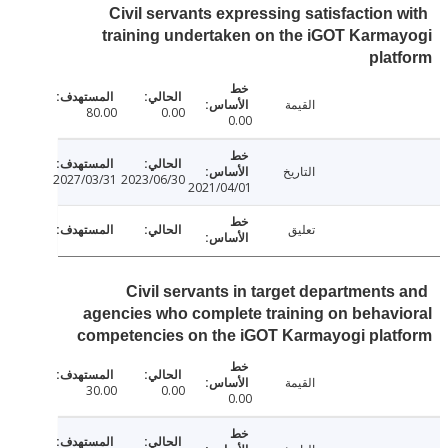
Civil servants expressing satisfaction 
training undertaken on the iGOT Karm
pla
القيمة
80.00
0.00
0.00
التاريخ
2027/03/31
2023/06/30
2021/04/01
تعليق
Civil servants in target departments
agencies who complete training on behav
competencies on the iGOT Karmayogi plat
القيمة
30.00
0.00
0.00