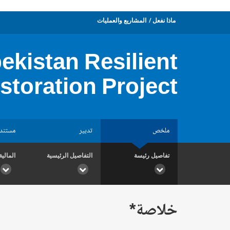
ماذا نفعل
المشاريع والعمليات
kistan Resilient
toration Project
ملخص
تدبير
مستند
تفاصيل رئيسة
التفاصيل الرئيسية
المالية
خلاصة*