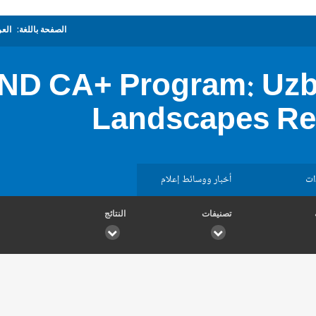
الصفحة باللغة:
العر
D CA+ Program: Uzbe
Landscapes Res
ات
أخبار ووسائط إعلام
تصنيفات
النتائج