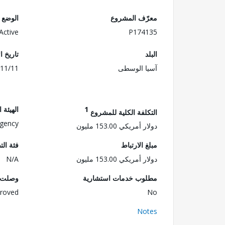
معرّف المشروع
الوضع
Active
P174135
البلد
تاريخ ا
آسيا الوسطى
11/11
1
الهيئة 
التكلفة الكلية للمشروع
Agency
دولار أمريكي 153.00 مليون
مبلغ الارتباط
فئة الت
دولار أمريكي 153.00 مليون
N/A
مطلوب خدمات استشارية
وصلت ا
roved
No
Notes