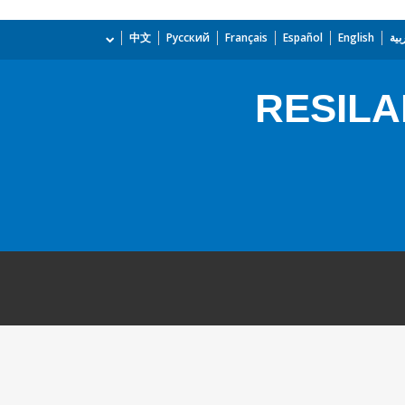
بية
English
Español
Français
Русский
中文
RESILAN