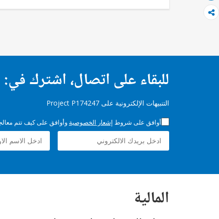
للبقاء على اتصال، اشترك في:
التنبيهات الإلكترونية على Project P174247
أوافق على شروط
إشعار الخصوصية
وأوافق على كيف تتم معالجة 
المالية