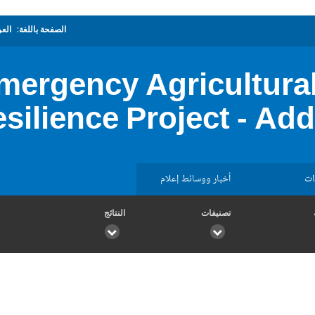
الصفحة باللغة:
العر
ergency Agricultural
silience Project - Add
ات
أخبار ووسائط إعلام
تصنيفات
النتائج