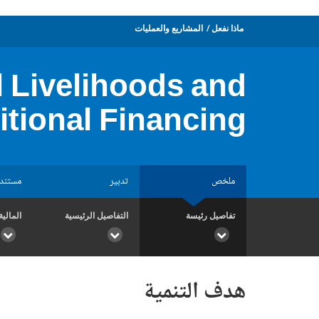
ماذا نفعل
المشاريع والعمليات
 Livelihoods and
itional Financing
ملخص
تدبير
مستند
تفاصيل رئيسة
التفاصيل الرئيسية
المالية
هدف التنمية