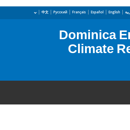
بية
English
Español
Français
Русский
中文
Dominica Em
Climate Re