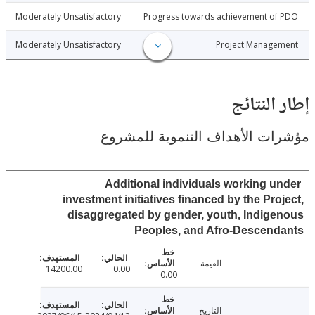
6-06-09
Moderately Unsatisfactory
Progress towards achievement of
6-06-09
Moderately Unsatisfactory
Project Manage
النتائج
ت الأهداف التنموية للمشروع
Additional individuals working u
investment initiatives financed by the Pro
disaggregated by gender, youth, Indig
Peoples, and Afro-Descend
القيمة
14200.00
0.00
0.00
التاريخ