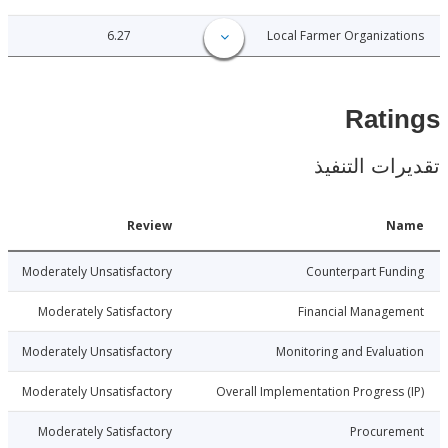
6.27
Local Farmer Organiza
Rat
ات التنفيذ
Date
Review
N
6-06-09
Moderately Unsatisfactory
Counterpart Fu
6-06-09
Moderately Satisfactory
Financial Manage
6-06-09
Moderately Unsatisfactory
Monitoring and Evalu
6-06-09
Moderately Unsatisfactory
Overall Implementation Progress
6-06-09
Moderately Satisfactory
Procure