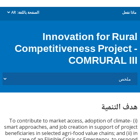
ل
الصفحة باللغة:
AR
dropdown
Innovation for Ru
Competitiveness Projec
COMRURAL 
التنمية
(i) To contribute to market access, adoption of clim
smart approaches, and job creation in support of p
beneficiaries in selected agri-food value chains; and (
case of an Eligible Crisis or Emergency, to r