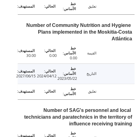
تعليق
Number of Community Nutrition and Hyg
Plans implemented in the Moskitia-
Atlá
القيمة
30.00
0.00
0.00
التاريخ
2027/06/15
2024/04/12
2023/05/22
تعليق
Number of SAG's personnel and l
technicians and paratechnics in the territo
influence receiving tra