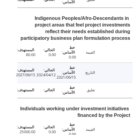
Indigenous Peoples/Afro-Descendant
project areas that feel project invest
reflect their needs established d
participatory business plan formulation pr
القيمة
80.00
0.00
0.00
التاريخ
2027/06/15
2024/04/12
2021/06/15
تعليق
Individuals working under investment initiat
financed by the Pr
القيمة
25000.00
0.00
0.00