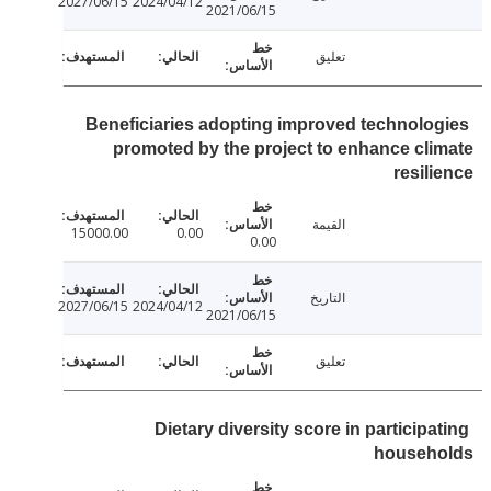
2027/06/15
2024/04/12
2021/06/15
تعليق
Beneficiaries adopting improved technolo
promoted by the project to enhance cl
resil
القيمة
15000.00
0.00
0.00
التاريخ
2027/06/15
2024/04/12
2021/06/15
تعليق
Dietary diversity score in particip
househ