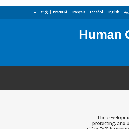
بية
English
Español
Français
Русский
中文
Human C
The developmen
protecting, and 