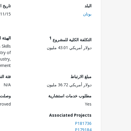
البلد
تاريخ ا
بوتان
11/15
1
الهيئة 
التكلفة الكلية للمشروع
Skills
دولار أمريكي 43.01 مليون
try of
ustry,
yment
مبلغ الارتباط
فئة الت
دولار أمريكي 36.72 مليون
N/A
مطلوب خدمات استشارية
وصلت ا
roved
Yes
Associated Projects
P181736
P179184