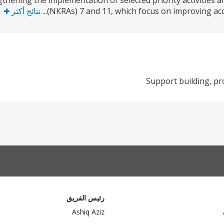
gthening the implementation of selected priority activities a
(NKRAs) 7 and 11, which focus on improving acce
نتائج أكثر
Support building, pr
رئيس الفريق
Ashiq Aziz