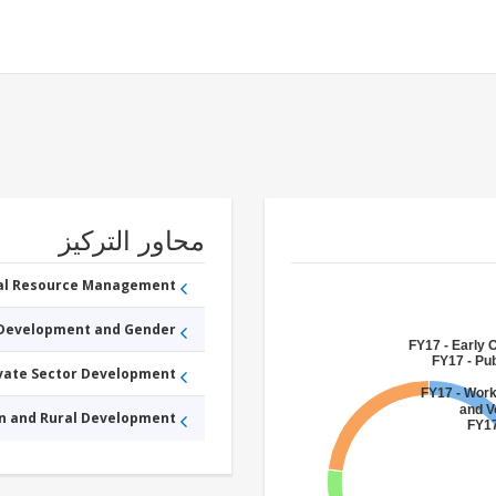
محاور التركيز
ral Resource Management
 Development and Gender
FY17 - Early 
FY17 - Pub
ivate Sector Development
FY17 - Wor
and V
an and Rural Development
FY17