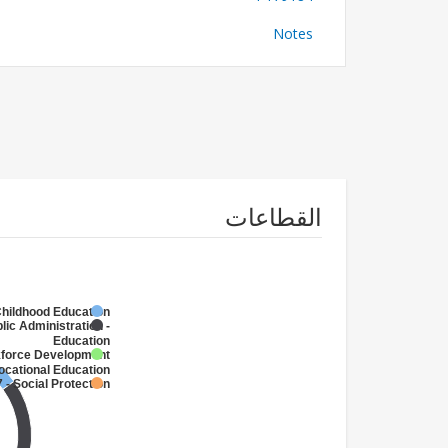
Notes
القطاعات
Childhood Education
lic Administration -
Education
kforce Development
ocational Education
 - Social Protection