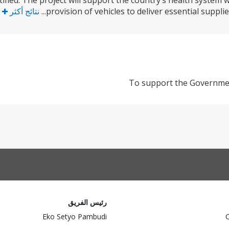
ified. The project will support the country’s health system
provision of vehicles to deliver essential suppli
نتائج أكثر
To support the Governmen
رئيس الفريق
Eko Setyo Pambudi