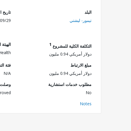
البلد
تاريخ ا
تيمور- ليشتي
09/29
1
الهيئة 
التكلفة الكلية للمشروع
Health
دولار أمريكي 0.94 مليون
مبلغ الارتباط
فئة الت
دولار أمريكي 0.94 مليون
N/A
مطلوب خدمات استشارية
وصلت ا
roved
No
Notes