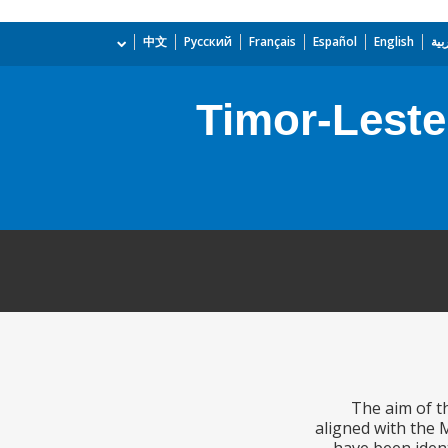
بية
English
Español
Français
Русский
中文
Timor-Leste
The aim of t
aligned with the