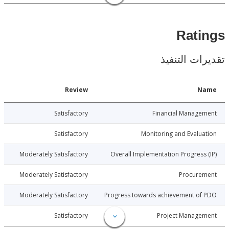
Rat
ات التنفيذ
Date
Review
N
026-07-22
Satisfactory
Financial Manage
026-07-22
Satisfactory
Monitoring and Evalu
026-07-22
Moderately Satisfactory
Overall Implementation Progress
026-07-22
Moderately Satisfactory
Procure
026-07-22
Moderately Satisfactory
Progress towards achievement of
026-07-22
Satisfactory
Project Manage