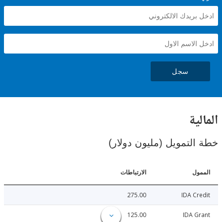
سجل
ية
لتمويل (مليون دولار)
ل
الارتباطات
275.00
IDA C
125.00
IDA 