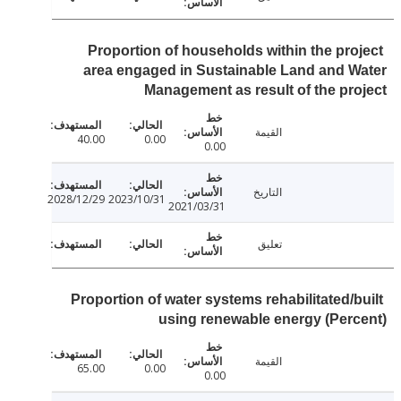
Proportion of households within the pro
area engaged in Sustainable Land and 
Management as result of the pr
القيمة
40.00
0.00
0.00
التاريخ
2028/12/29
2023/10/31
2021/03/31
تعليق
Proportion of water systems rehabilitated/b
using renewable energy (Per
القيمة
65.00
0.00
0.00