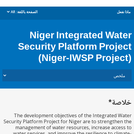
ل
الصفحة باللغة:
AR
dropdown
Niger Integrated Wa
Security Platform Proj
(Niger-IWSP Proje
ة*
The development objectives of the Integrated
Security Platform Project for Niger are to strength
management of water resources, increase acc
water services, and improve the resilience to cl