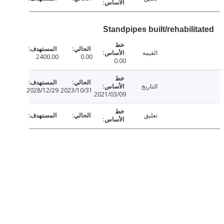
Standpipes built/rehabilit
القيمة
2400.00
0.00
0.00
التاريخ
2028/12/29
2023/10/31
2021/03/09
تعليق