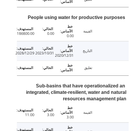
People using water for productive purp
القيمة
186800.00
0.00
0.00
التاريخ
2028/12/29
2023/10/31
2020/12/31
تعليق
Sub-basins that have operationalize
integrated, climate-resilient, water and na
resources management 
القيمة
11.00
3.00
3.00