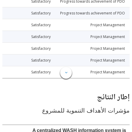
026-06-29
Satisfactory
Progress towards achievement of
026-06-29
Satisfactory
Progress towards achievement of
026-06-29
Satisfactory
Project Manage
026-06-29
Satisfactory
Project Manage
026-06-29
Satisfactory
Project Manage
026-06-29
Satisfactory
Project Manage
026-06-29
Satisfactory
Project Manage
النتائج
ت الأهداف التنموية للمشروع
A centralized WASH information syste