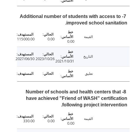
7- Additional number of students with access 
improved school sanita
القيمة
115000.00
0.00
0.00
التاريخ
2027/06/30
2023/10/26
2021/10/31
تعليق
8- Number of schools and health centers th
have achieved "Friend of WASH" certific
following project interven
القيمة
330.00
0.00
0.00