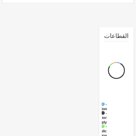
طاعات
FY17 -
Sanitation
FY17 -
Water
Supply
FY17 -
Public
Administration