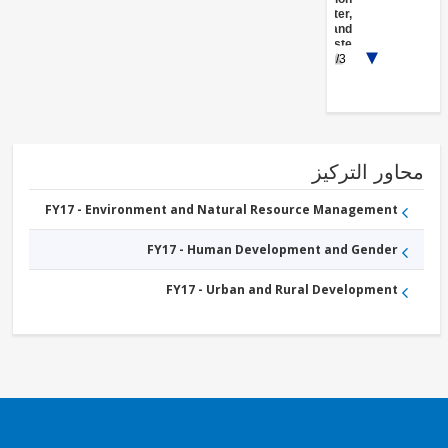
- Water,
Sanitation and
Waste
1/3
Management
FY17 -
Other
Water
Supply,
Sanitation
and
Waste
ور التركيز
Management
FY17 - Environment and Natural Resource Management
FY17 - Human Development and Gender
FY17 - Urban and Rural Development