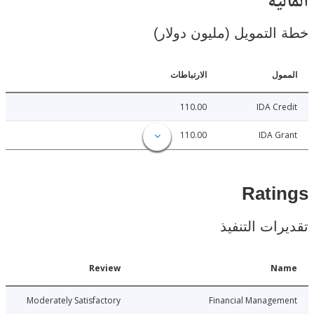
ية
لتمويل (مليون دولار)
ل
الارتباطات
110.00
IDA C
110.00
IDA 
Rat
ات التنفيذ
Date
Review
N
026-06-29
Moderately Satisfactory
Financial Manage