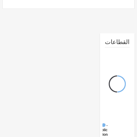
طاعات
FY17 -
Public
Administration