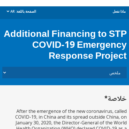
ل
الصفحة باللغة:
AR
dropdown
Additional Financing to 
COVID-19 Emerge
Response Proj
ة*
After the emergence of the new coronavirus, 
COVID-19, in China and its spread outside Chi
January 30, 2020, the Director-General of the
Health Organization (WHO) declared COVID-1