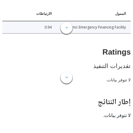
ل
الارتباطات
0.94
Pandemic Emergency Financing Fac
Rat
ات التنفيذ
 بيانات.
النتائج
 بيانات.