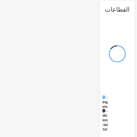
طاعات
FY17 -
Banking
Institutions
FY17 -
Public
Administration
- Financial
Sector