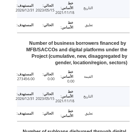
التاريخ
2026/12/31
2023/05/15
2021/11/18
تعليق
Number of business borrowers finance
MFB/SACCOs and digital platforms unde
Project (cumulative, new, disaggregat
gender, location/region, sec
القيمة
273456.00
0.00
0.00
التاريخ
2026/12/31
2023/05/15
2021/11/18
تعليق
Number of subloans disbursed through dig