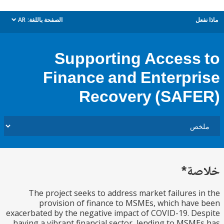
ل
الصفحة باللغة:
AR
dropdown
Supporting Access
Finance and Enterpr
Recovery (SAF
ة*
The project seeks to address market failures 
provision of finance to MSMEs, which hav
exacerbated by the negative impact of COVID-19. D
having a vibrant financial sector, lending to MSM