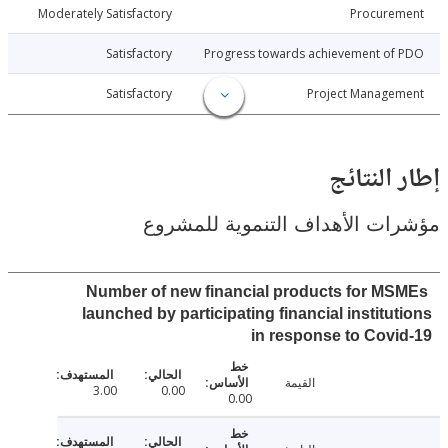
026-06-25
Moderately Satisfactory
Procure
026-06-25
Satisfactory
Progress towards achievement of
026-06-25
Satisfactory
Project Manage
النتائج
ت الأهداف التنموية للمشروع
Number of new financial products for M
launched by participating financial institu
in response to Cov
القيمة
3.00
0.00
0.00