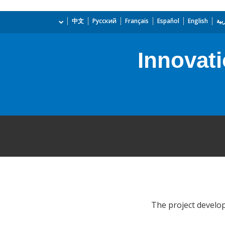
بية
English
Español
Français
Русский
中文
Innovat
The project develop