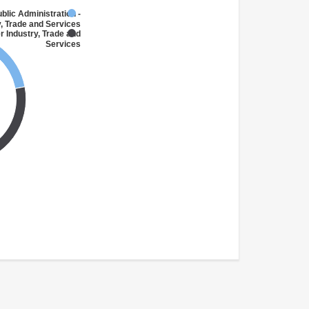
blic Administration -
y, Trade and Services
r Industry, Trade and
Services