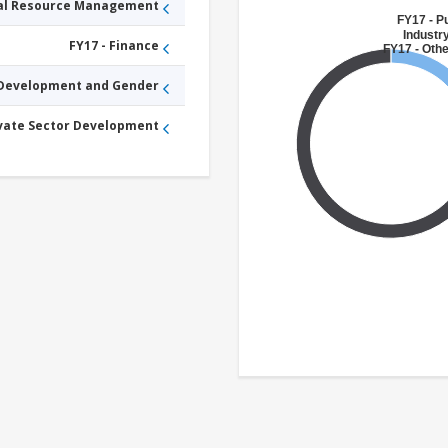
ral Resource Management
FY17 - Pu
Industr
FY17 - Finance
FY17 - Othe
 Development and Gender
ivate Sector Development