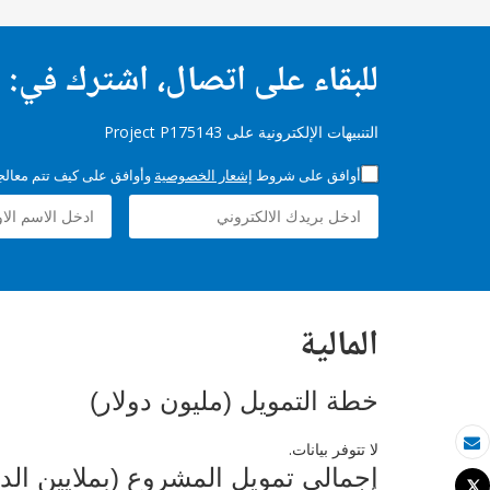
للبقاء على اتصال، اشترك في:
التنبيهات الإلكترونية على Project P175143
أوافق على شروط
إشعار الخصوصية
وأوافق على كيف تتم معالجة 
المالية
خطة التمويل (مليون دولار)
لا تتوفر بيانات.
بريد الكتروني
إجمالي تمويل المشروع (بملايين الد
Tweet