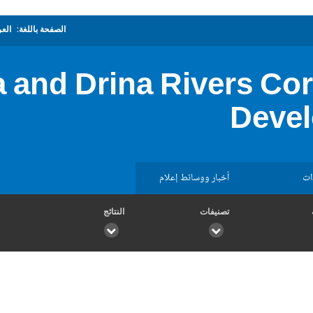
الصفحة باللغة:
العر
 and Drina Rivers Cor
Deve
ات
أخبار ووسائط إعلام
تصنيفات
النتائج