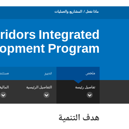
ماذا نفعل
المشاريع والعمليات
ridors Integrated
lopment Program
ملخص
تدبير
مستند
تفاصيل رئيسة
التفاصيل الرئيسية
المالية
هدف التنمية