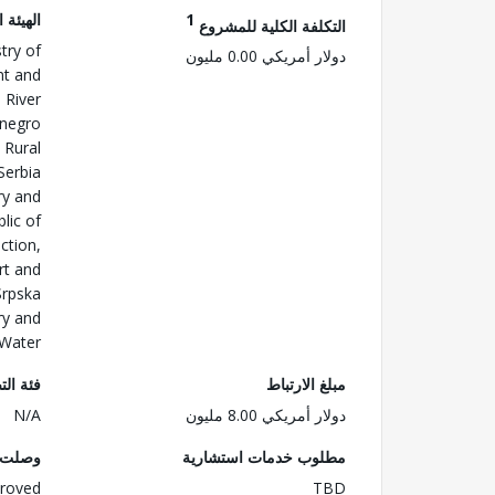
1
الهيئة 
التكلفة الكلية للمشروع
try of
دولار أمريكي 0.00 مليون
nt and
 River
negro
 Rural
Serbia
ry and
lic of
ction,
rt and
Srpska
ry and
Water
مبلغ الارتباط
فئة الت
دولار أمريكي 8.00 مليون
N/A
مطلوب خدمات استشارية
وصلت ا
roved
TBD