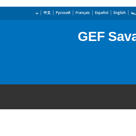
بية
English
Español
Français
Русский
中文
GEF Sava