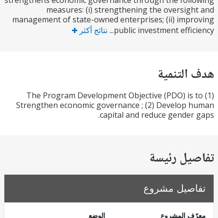
strengthens economic governance through the fol
measures: (i) strengthening the oversig
management of state-owned enterprises; (ii) imp
public investment effici
نتائج أكثر
التنمية
The Program Development Objective (PDO) is 
Strengthen economic governance ; (2) Develop
capital and reduce gender
يل رئيسة
صيل مشروع
ف المشروع
الوضع