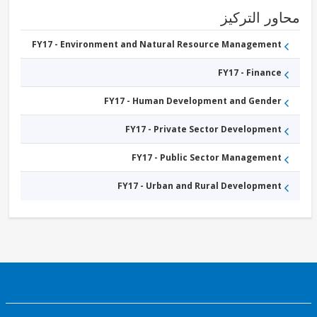
FY17 -
Other
ور التركيز
Water
Supply,
Sanitation
FY17 - Environment and Natural Resource Management
and
Waste
FY17 - Finance
Management
FY17 - Human Development and Gender
FY17 - Private Sector Development
FY17 - Public Sector Management
FY17 - Urban and Rural Development