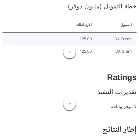
لتمويل (مليون دولار)
ل
الارتباطات
125.00
IDA C
125.00
IDA 
Rat
ات التنفيذ
 بيانات.
النتائج