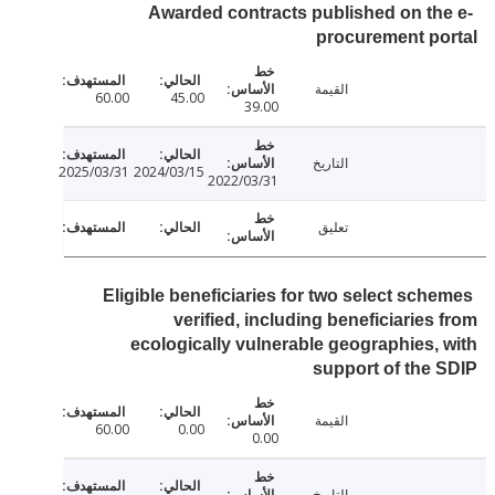
Awarded contracts published on th
procurement p
القيمة
60.00
45.00
39.00
التاريخ
2025/03/31
2024/03/15
2022/03/31
تعليق
Eligible beneficiaries for two select sch
verified, including beneficiaries
ecologically vulnerable geographies,
support of the
القيمة
60.00
0.00
0.00
التاريخ