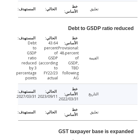
تعليق
Debt to GSDP ratio red
Debt
43.64
to
percent
Provisional:
GSDP
of
48.percent
القيمة
of
GSDP
ratio
reduced
(according
GSDP,
by 3
to
TBD
percentage
FY22/23
following
points
actual
AG
التاريخ
2027/03/31
2023/09/11
2022/03/31
تعليق
GST taxpayer base is expa