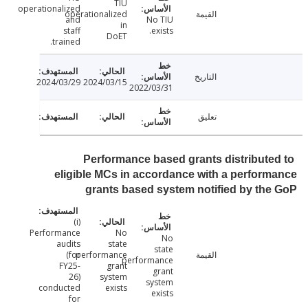
TIU
operationalized
القيمة
operationalized
and
No TIU
in
staff
exists.
DoET
trained.
التاريخ
2024/03/29
2024/03/15
2022/03/31
تعليق
Performance based grants distribute
eligible MCs in accordance with a perfor
grants based system notified by th
(i)
Performance
No
No
audits
state
state
القيمة
performance
(for
performance
FY25-
grant
grant
26)
system
system
conducted
exists
exists
for