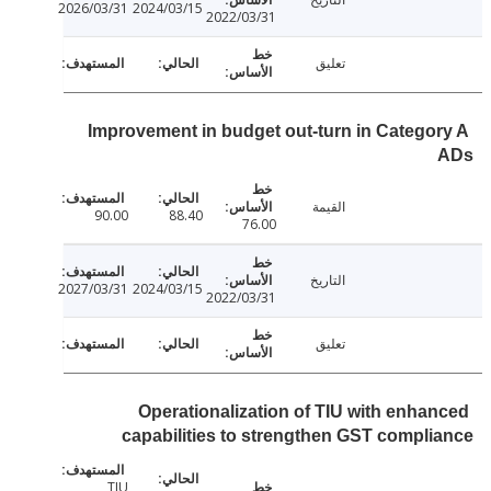
2026/03/31
2024/03/15
2022/03/31
تعليق
Improvement in budget out-turn in Catego
القيمة
90.00
88.40
76.00
التاريخ
2027/03/31
2024/03/15
2022/03/31
تعليق
Operationalization of TIU with enha
capabilities to strengthen GST compl
TIU