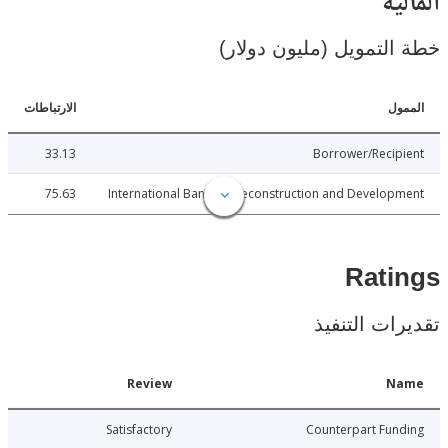
ية
لتمويل (مليون دولار)
ل
الارتباطات
33.13
Borrower/Reci
75.63
International Bank for Reconstruction and Develo
Rat
ات التنفيذ
Date
Review
N
6-04-23
Satisfactory
Counterpart Fu