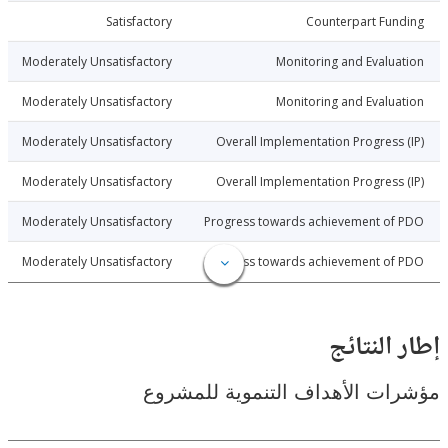
6-04-23
Satisfactory
Counterpart Fu
6-04-23
Moderately Unsatisfactory
Monitoring and Evalu
6-04-23
Moderately Unsatisfactory
Monitoring and Evalu
6-04-23
Moderately Unsatisfactory
Overall Implementation Progress
6-04-23
Moderately Unsatisfactory
Overall Implementation Progress
6-04-23
Moderately Unsatisfactory
Progress towards achievement of
6-04-23
Moderately Unsatisfactory
Progress towards achievement of
النتائج
ت الأهداف التنموية للمشروع