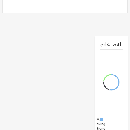
طاعات
FY17 -
Banking
Institutions