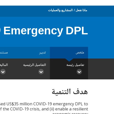
ماذا نفعل
المشاريع والعمليات
9 Emergency DPL
ملخص
تدبير
مستند
تفاصيل رئيسة
التفاصيل الرئيسية
المالية
هدف التنمية
osed US$35 million COVID-19 emergency DPL to
he COVID-19 crisis, and (ii) enable a resilient