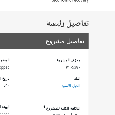
economic recovery.
تفاصيل رئيسة
تفاصيل مشروع
معرّف المشروع
الوضع
opped
P175387
البلد
تاريخ ا
الجبل الأسود
11/04
1
الهيئة 
التكلفة الكلية للمشروع
inance