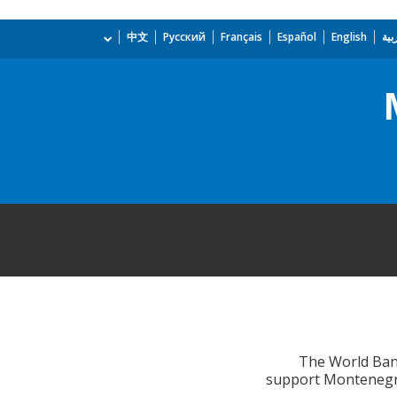
بية
English
Español
Français
Русский
中文
The World Ban
support Montenegro 