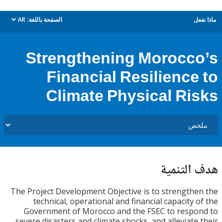
ل
الصفحة باللغة:
AR
dropdown
Strengthening Morocc
Financial Resilience
Climate Physical Ri
التنمية
The Project Development Objective is to strength
technical, operational and financial capacity 
Government of Morocco and the FSEC to resp
severe disasters and climate shocks, and alleviate