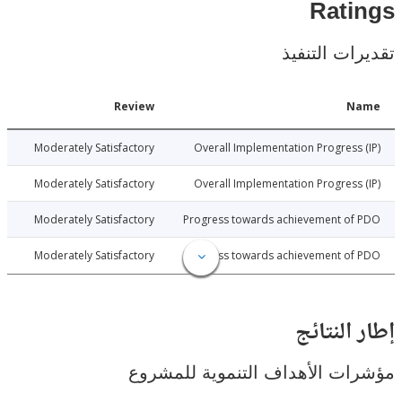
Rat
ات التنفيذ
Date
Review
N
026-06-30
Moderately Satisfactory
Overall Implementation Progress
026-06-30
Moderately Satisfactory
Overall Implementation Progress
026-06-30
Moderately Satisfactory
Progress towards achievement of
026-06-30
Moderately Satisfactory
Progress towards achievement of
النتائج
ت الأهداف التنموية للمشروع