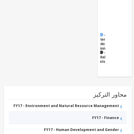
FY17 -
Other
Public
Administration
FY17 -
Capital
Markets
ور التركيز
FY17 - Environment and Natural Resource Management
FY17 - Finance
FY17 - Human Development and Gender