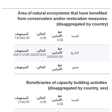
Area of natural ecosystems that have benef
from conservation and/or restoration meas
(disaggregated by cou
القيمة
147043.00
0.00
0.00
التاريخ
2027/12/09
2023/10/25
2023/01/02
تعليق
Beneficiaries of capacity building activ
(disaggregated by country,
القيمة
2100.00
0.00
0.00