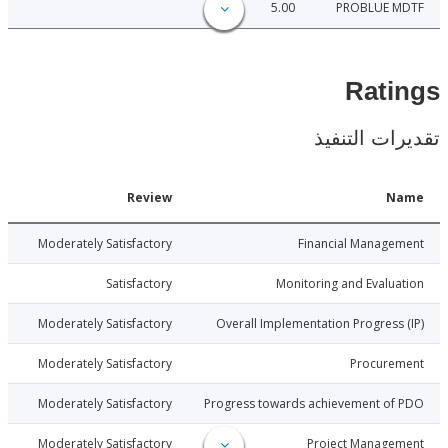
5.00
PROBLUE 
Rat
ات التنفيذ
Date
Review
N
026-02-24
Moderately Satisfactory
Financial Manage
026-02-24
Satisfactory
Monitoring and Evalu
026-02-24
Moderately Satisfactory
Overall Implementation Progress
026-02-24
Moderately Satisfactory
Procure
026-02-24
Moderately Satisfactory
Progress towards achievement of
026-02-24
Moderately Satisfactory
Project Manage