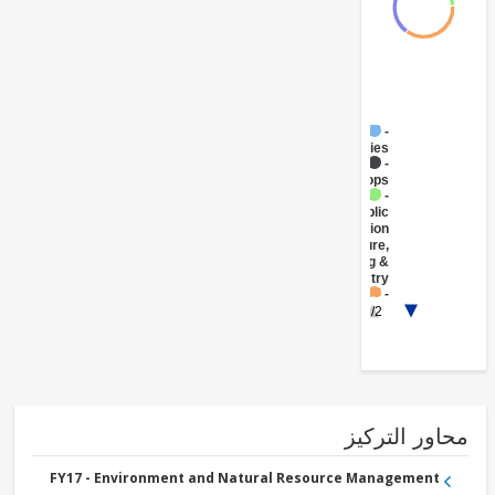
FY17 -
Fisheries
FY17 -
Crops
FY17 -
Public
Administration
- Agriculture,
Fishing &
Forestry
FY17 -
Forestry
1/2
FY17 -
Other
Public
Administration
FY17 -
Tourism
ور التركيز
FY17 - Environment and Natural Resource Management