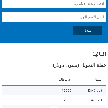
سجل
ية
لتمويل (مليون دولار)
ل
الارتباطات
150.00
IDA C
91.00
IDA 