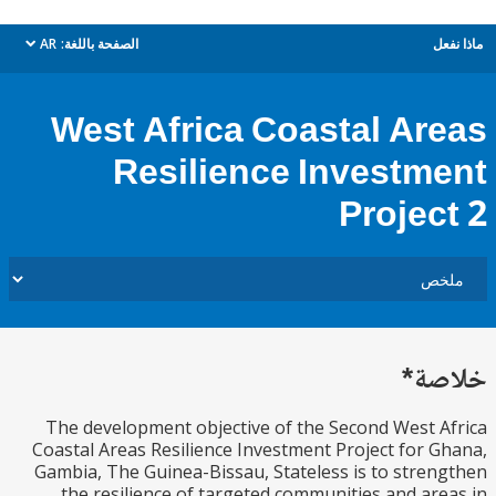
ل
الصفحة باللغة:
AR
dropdown
West Africa Coastal Ar
Resilience Investm
Projec
ة*
The development objective of the Second West 
Coastal Areas Resilience Investment Project for 
Gambia, The Guinea-Bissau, Stateless is to stre
the resilience of targeted communities and ar