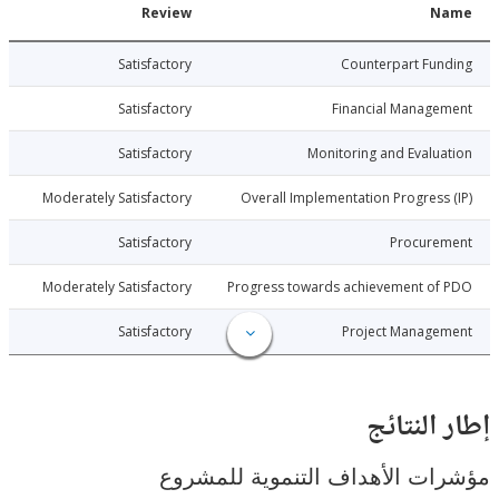
Date
Review
N
026-07-06
Satisfactory
Counterpart Fu
026-07-06
Satisfactory
Financial Manage
026-07-06
Satisfactory
Monitoring and Evalu
026-07-06
Moderately Satisfactory
Overall Implementation Progress
026-07-06
Satisfactory
Procure
026-07-06
Moderately Satisfactory
Progress towards achievement of
026-07-06
Satisfactory
Project Manage
النتائج
ت الأهداف التنموية للمشروع