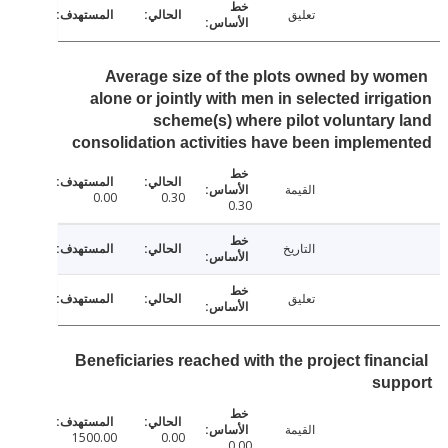
تعليق
Average size of the plots owned by w
alone or jointly with men in selected irrig
scheme(s) where pilot voluntary
consolidation activities have been implem
القيمة
0.00
0.30
0.30
التاريخ
تعليق
Beneficiaries reached with the project finan
sup
القيمة
1500.00
0.00
0.00