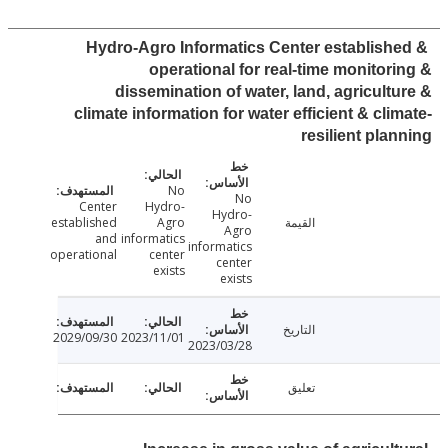
Hydro-Agro Informatics Center establish
operational for real-time monitor
dissemination of water, land, agricult
climate information for water efficient & cli
resilient pla
No
No
Center
Hydro-
Hydro-
القيمة
Agro
established
Agro
and
informatics
informatics
operational
center
center
exists
exists
التاريخ
2029/09/30
2023/11/01
2023/03/28
تعليق