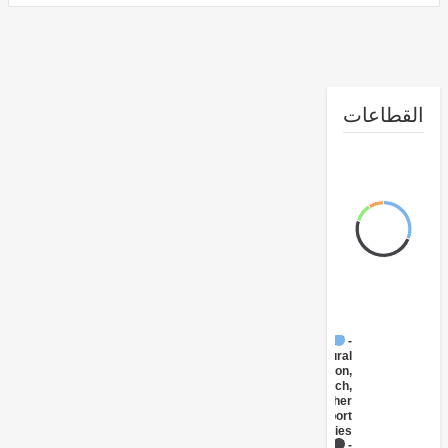
طاعات
FY17 -
Agricultural
Extension,
Research,
and Other
Support
Activities
FY17 -