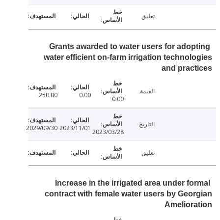
تعليق
Grants awarded to water users for adop
water efficient on-farm irrigation technol
and prac
القيمة
250.00
0.00
0.00
التاريخ
2029/09/30
2023/11/01
2023/03/28
تعليق
Increase in the irrigated area under fo
contract with female water users by Geo
Amelior