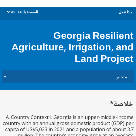
ل
الصفحة باللغة:
AR
dropdown
Georgia Resili
Agriculture, Irrigation, 
Land Proj
ة*
A. Country Context1. Georgia is an upper-middle-
country with an annual gross domestic product (GD
capita of US$5,023 in 2021 and a population of abo
million. The country’s economy grew at an a