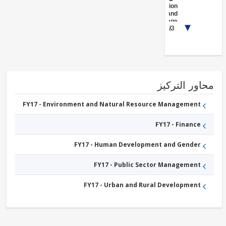
Irrigation
and
Drainage
1/3
FY17 -
Public
Administration
- Agriculture,
Fishing &
Forestry
FY17 -
Other
ور التركيز
Agriculture,
Fishing and
FY17 - Environment and Natural Resource Management
Forestry
FY17 - Finance
FY17 - Human Development and Gender
FY17 - Public Sector Management
FY17 - Urban and Rural Development