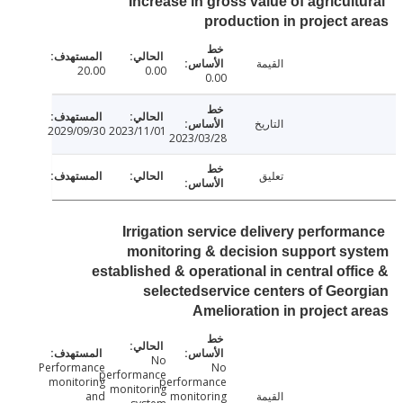
Increase in gross value of agricult
production in project 
القيمة
20.00
0.00
0.00
التاريخ
2029/09/30
2023/11/01
2023/03/28
تعليق
Irrigation service delivery perform
monitoring & decision support s
established & operational in central off
selectedservice centers of Geo
Amelioration in project 
No
Performance
No
performance
monitoring
performance
monitoring
القيمة
monitoring
and