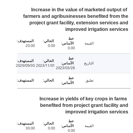
Increase in the value of marketed outpu
farmers and agribusinesses benefited fro
project grant facility, extension service
improved irrigation ser
القيمة
20.00
0.00
0.00
التاريخ
2029/09/30
2023/11/01
2023/03/28
تعليق
Increase in yields of key crops in f
benefited from project grant facilit
improved irrigation ser
القيمة
30.00
0.00
0.00