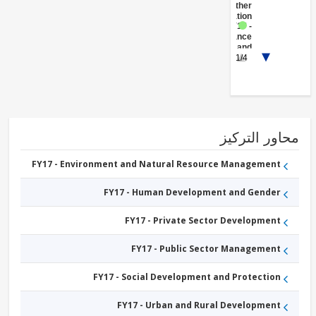
Other
Education
FY17 -
Insurance
and
1/4
Pension
FY17 -
Renewable
Energy
Biomass
FY17 -
Social
Protection
ور التركيز
FY17 -
Railways
FY17 -
FY17 - Environment and Natural Resource Management
Other
Water
FY17 - Human Development and Gender
Supply,
Sanitation
and
FY17 - Private Sector Development
Waste
Management
FY17 - Public Sector Management
FY17 - Social Development and Protection
FY17 - Urban and Rural Development