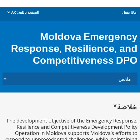
ل
الصفحة باللغة:
AR
dropdown
Moldova Emerge
Response, Resilience, 
Competitiveness 
ة*
The development objective of the Emergency Res
Resilience and Competitiveness Development 
Operation in Moldova supports Moldova’s effo
respond to unprecedented challenges, while maint