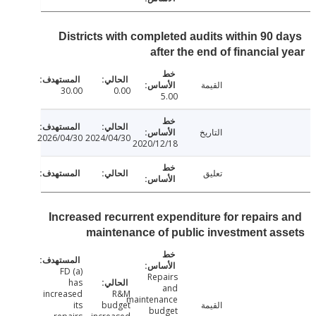
Districts with completed audits within 90 
after the end of financial
القيمة
30.00
0.00
5.00
التاريخ
2026/04/30
2024/04/30
2020/12/18
تعليق
Increased recurrent expenditure for repairs
maintenance of public investment a
(a) FD
Repairs
has
and
increased
R&M
maintenance
القيمة
budget
its
budget