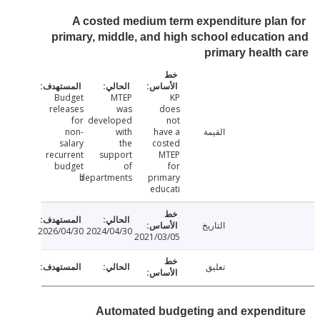
A costed medium term expenditure plan
primary, middle, and high school educatio
primary health
Budget
MTEP
KP
releases
was
does
for
developed
not
القيمة
have a
with
non-
salary
the
costed
recurrent
support
MTEP
budget
of
for
departments
li
primary
educati
التاريخ
2026/04/30
2024/04/30
2021/03/05
تعليق
Automated budgeting and expendi