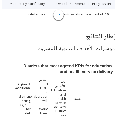
026-01-25
Moderately Satisfactory
Overall Implementation Progress
026-01-25
Satisfactory
Progress towards achievement of
النتائج
ت الأهداف التنموية للمشروع
Districts that meet agreed KPIs for educa
and health service del
1.
Additional
DOH,
Education
5
in
and
districts
collaboration
القيمة
health
meeting
with
service
agreed
the
delivery
KPI for
World
District
deli
Bank,
Key