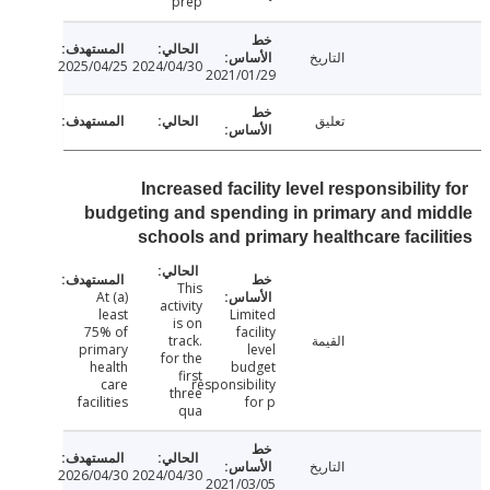
prep
التاريخ
2025/04/25
2024/04/30
2021/01/29
تعليق
Increased facility level responsibilit
budgeting and spending in primary and m
schools and primary healthcare facil
This
(a) At
activity
least
Limited
is on
75% of
facility
القيمة
track.
primary
level
for the
health
budget
first
care
responsibility
three
facilities
for p
qua
التاريخ
2026/04/30
2024/04/30
2021/03/05