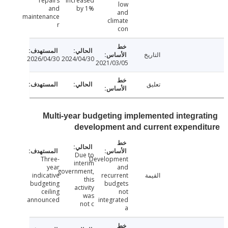
repairs
increased
low
and
by 1%
and
maintenance
climate
r
con
التاريخ
2026/04/30
2024/04/30
2021/03/05
تعليق
Multi-year budgeting implemented integra
development and current expend
Due to
Three-
Development
interim
year
and
government,
القيمة
recurrent
indicative
this
budgeting
budgets
activity
ceiling
not
was
announced
integrated
not c
a