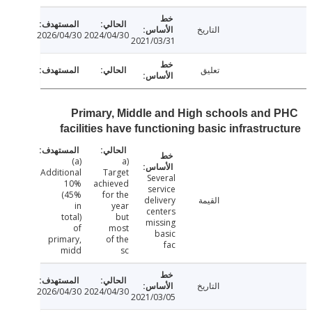
التاريخ
2026/04/30
2024/04/30
2021/03/31
تعليق
Primary, Middle and High schools and
facilities have functioning basic infrastru
(a)
a)
Additional
Target
Several
10%
achieved
service
(45%
for the
القيمة
delivery
in
year
centers
total)
but
missing
of
most
basic
primary,
of the
fac
midd
sc
التاريخ
2026/04/30
2024/04/30
2021/03/05