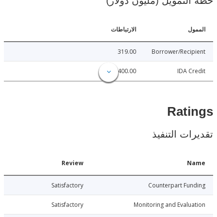
لتمويل (مليون دولار)
ل
الارتباطات
319.00
Borrower/Reci
400.00
IDA C
Rat
ات التنفيذ
Date
Review
N
026-01-25
Satisfactory
Counterpart Fu
026-01-25
Satisfactory
Monitoring and Evalu