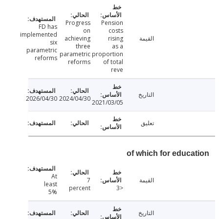
Progress
Pension
FD has
on
costs
implemented
القيمة
rising
achieving
six
three
as a
parametric
parametric
proportion
reforms
reforms
of total
reve
التاريخ
2026/04/30
2024/04/30
2021/03/05
تعليق
of which for educa
At
القيمة
7
least
percent
<3
5%
التاريخ