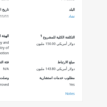
البلد
تاريخ ا
تشاد
11/11
1
الهيئة 
التكلفة الكلية للمشروع
my and
دولار أمريكي 150.00 مليون
try of
motion
مبلغ الارتباط
فئة الت
دولار أمريكي 143.80 مليون
N/A
مطلوب خدمات استشارية
وصلت ا
roved
Yes
Notes