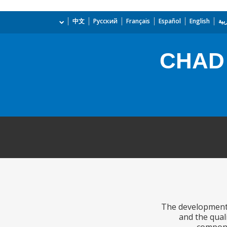
بية
English
Español
Français
Русский
中文
CHAD 
The development 
and the qual