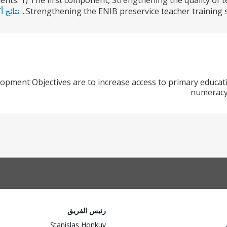
nts. 1) The first component, Strengthening the quality of t
Strengthening the ENIB preservice teacher training syst
نتائج أ
opment Objectives are to increase access to primary educatio
numeracy
رئيس الفريق
Stanislas Honkuy