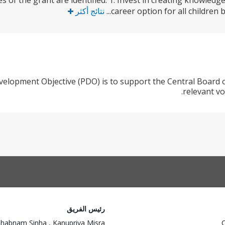
es of the grant are identified. 1. Invest in creating knowledg
career option for all children 
نتائج أكثر
velopment Objective (PDO) is to support the Central Board 
relevant voc
رئيس الفريق
habnam Sinha , Kanupriya Misra