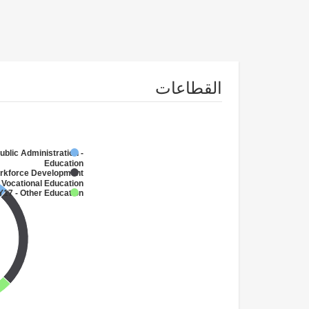
القطاعات
ublic Administration -
Education
orkforce Development
 Vocational Education
Y17 - Other Education