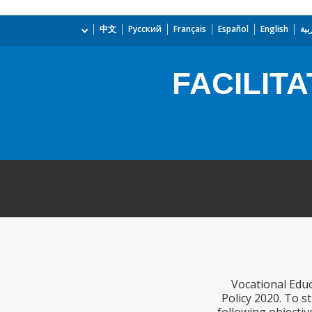
بية
English
Español
Français
Русский
中文
FACILIT
Vocational Educ
Policy 2020. To s