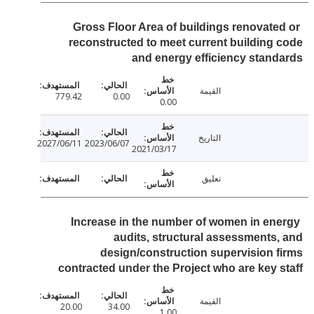
Gross Floor Area of buildings renovate
reconstructed to meet current building
and energy efficiency stan
القيمة
779.42
0.00
0.00
التاريخ
2027/06/11
2023/06/07
2021/03/17
تعليق
Increase in the number of women in en
audits, structural assessments
design/construction supervision 
contracted under the Project who are key 
القيمة
20.00
34.00
1.00