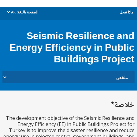
ل
الصفحة باللغة:
AR
dropdown
Seismic Resilience 
Energy Efficiency in Pub
Buildings Proj
ة*
The development objective of the Seismic Resilien
Energy Efficiency (EE) in Public Buildings Proje
Turkey is to improve the disaster resilience and 
energy use in selected central government building