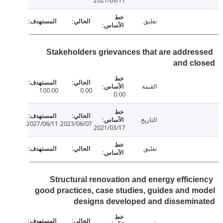
2021/03/17
تعليق
Stakeholders grievances that are addre
and cl
القيمة
100.00
0.00
0.00
التاريخ
2027/06/11
2023/06/07
2021/03/17
تعليق
Structural renovation and energy effici
good practices, case studies, guides and 
designs developed and dissemin