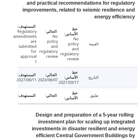
and practical recommendations for regul
improvements, related to seismic resilienc
energy effic
Regulatory
amendments
No
No
are
policy
القيمة
policy
submitted
and
and
for
regulatory
regulatory
approval
review
review
t
التاريخ
2027/06/11
2023/06/07
2021/03/17
تعليق
Design and preparation of a 5-year rol
investment plan for scaling up integ
investments in disaster resilient and e
efficient Central Government Buildin