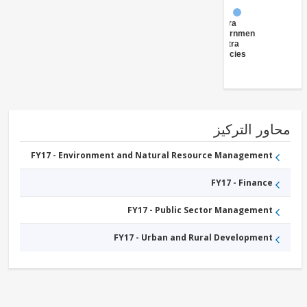
FY17 -
Central
Government
(Central
Agencies
)
ور التركيز
FY17 - Environment and Natural Resource Management
FY17 - Finance
FY17 - Public Sector Management
FY17 - Urban and Rural Development