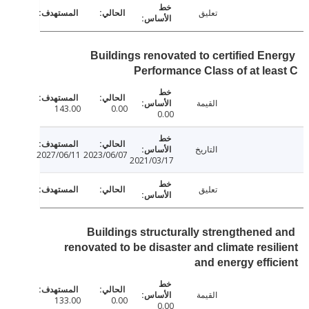
تعليق
Buildings renovated to certified En
Performance Class of at le
القيمة
143.00
0.00
0.00
التاريخ
2027/06/11
2023/06/07
2021/03/17
تعليق
Buildings structurally strengthened
renovated to be disaster and climate resi
and energy effi
القيمة
133.00
0.00
0.00