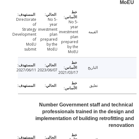
M
Directorate
No 5-
No 5-
of
year
year
Strategy
investment
القيمة
investment
Development
plan
plan
of
prepared
prepared
MoEU
by the
by the
submit
MoEU
MoEU
التاريخ
2027/06/11
2023/06/07
2021/03/17
تعليق
Number Government staff and techn
professionals trained in the desig
implementation of building retrofittin
renov