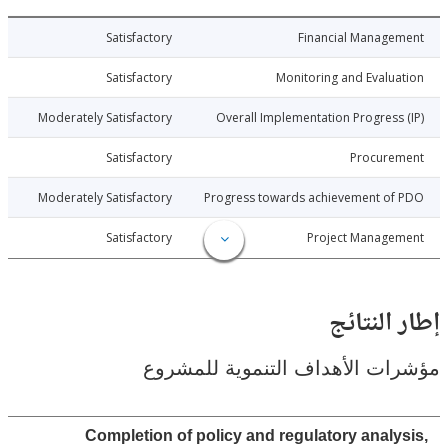
026-06-05
Satisfactory
Financial Manage
026-06-05
Satisfactory
Monitoring and Evalu
026-06-05
Moderately Satisfactory
Overall Implementation Progress
026-06-05
Satisfactory
Procure
026-06-05
Moderately Satisfactory
Progress towards achievement of
026-06-05
Satisfactory
Project Manage
النتائج
ت الأهداف التنموية للمشروع
Completion of policy and regulatory analy