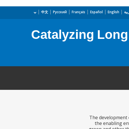
بية
English
Español
Français
Русский
中文
Catalyzing Long
The development ob
the enabling en