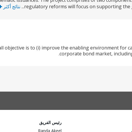
ematic issuances. The project comprises of two components. 
regulatory reforms will focus on supporting the g
نتائج أكثر
ll objective is to (i) improve the enabling environment for 
corporate bond market, includin
رئيس الفريق
Randa Akeel