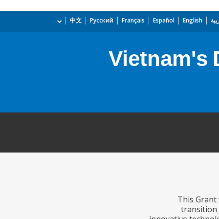
بية
English
Español
Français
Русский
中文
Vietnam's 
This Grant 
transition