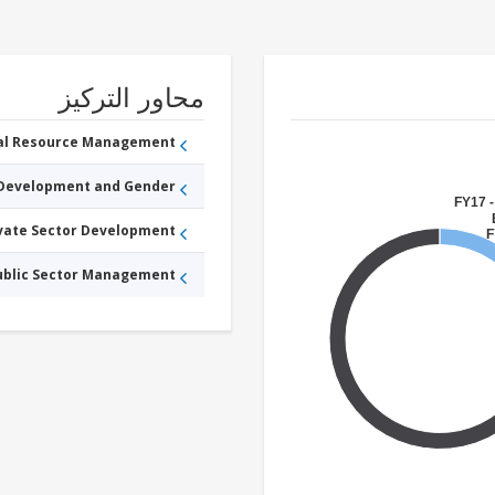
محاور التركيز
ral Resource Management
 Development and Gender
FY17 -
ivate Sector Development
F
Public Sector Management