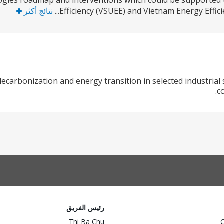
ogies roadmap and interventions which could be supported
Efficiency (VSUEE) and Vietnam Energy Efficien
نتائج أكثر
ecarbonization and energy transition in selected industrial 
c
رئيس الفريق
Thi Ba Chu