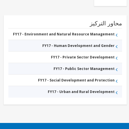
Other
Education
FY17 -
Other
Energy
ور التركيز
and
Extractives
FY17 -
FY17 - Environment and Natural Resource Management
Social
Protection
FY17 - Human Development and Gender
FY17 - Private Sector Development
FY17 - Public Sector Management
FY17 - Social Development and Protection
FY17 - Urban and Rural Development