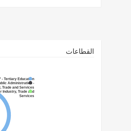
القطاعات
 - Tertiary Education
blic Administration -
y, Trade and Services
r Industry, Trade and
Services