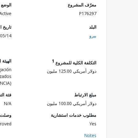
معرّف المشروع
الوضع
Active
P176297
البلد
تاريخ ا
بيرو
05/14
1
الهيئة 
التكلفة الكلية للمشروع
gación
دولار أمريكي 125.00 مليون
nzados
NCIA)
مبلغ الارتباط
فئة الت
دولار أمريكي 100.00 مليون
N/A
مطلوب خدمات استشارية
وصلت ا
roved
Yes
Notes