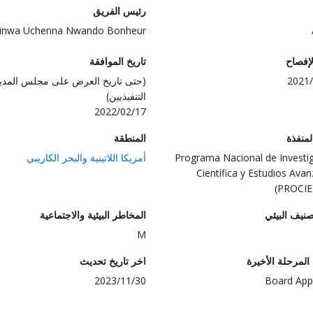
رئيس الفريق
yinwa Uchenna Nwando Bonheur
لإفصاح
تاريخ الموافقة
2021/
(حتى تاريخ العرض على مجلس المدي
التنفيذيين)
2022/02/17
المنفذة
المنطقة
Programa Nacional de Investi
أمريكا اللاتينية والبحر الكاريبي
Científica y Estudios Ava
(PROCIE
صنيف البيئي
المخاطر البيئية والاجتماعية
M
لمرحلة الأخيرة
اخر تاريخ تحديث
2023/11/30
Board App