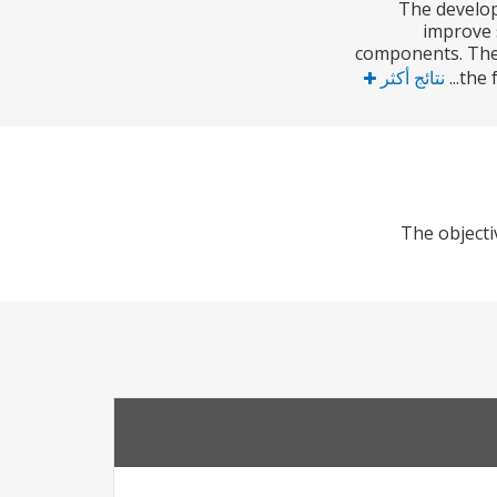
The develop
improve 
components. The 
the 
نتائج أكثر
The objecti