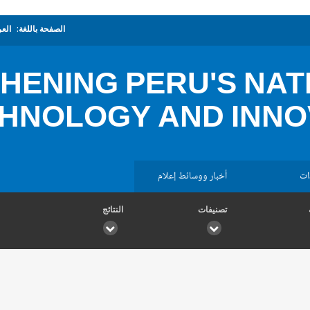
الصفحة باللغة:
العر
HENING PERU'S NAT
HNOLOGY AND INNO
ات
أخبار ووسائط إعلام
تصنيفات
النتائج