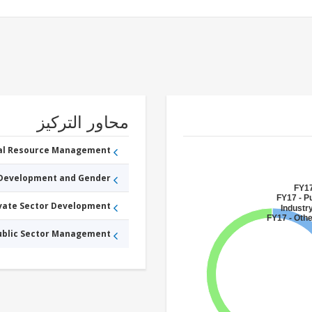
محاور التركيز
ral Resource Management
 Development and Gender
FY17
FY17 - Pu
ivate Sector Development
Industr
FY17 - Othe
Public Sector Management