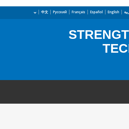
بية
English
Español
Français
Русский
中文
STRENGT
TEC