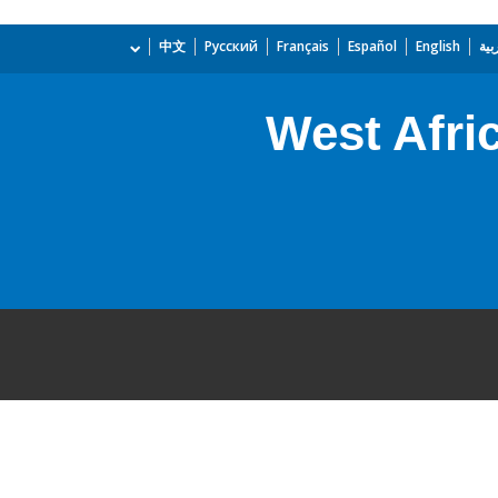
بية
English
Español
Français
Русский
中文
West Afri