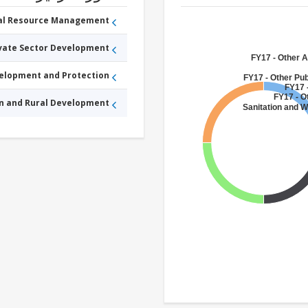
ral Resource Management
ivate Sector Development
FY17 - Other A
velopment and Protection
FY17 - Other Pub
FY17 -
FY17 - O
an and Rural Development
Sanitation and