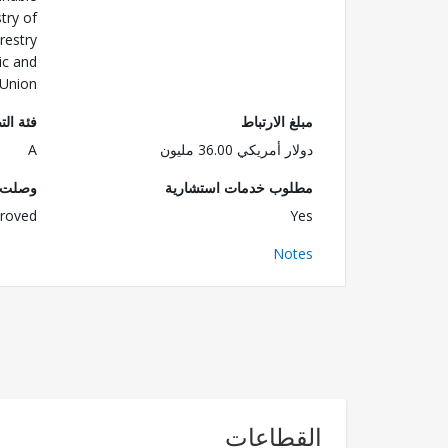
try of
restry
ic and
Union
مبلغ الارتباط
فئة الت
دولار أمريكي 36.00 مليون
A
مطلوب خدمات استشارية
وصلت ا
roved
Yes
Notes
القطاعات