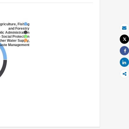
griculture, Fishing
and Forestry
بريد الكتروني
lic Administration
 Social Protection
Tweet
ther Water Supply,
طباعة
 Waste Management
Share
Share