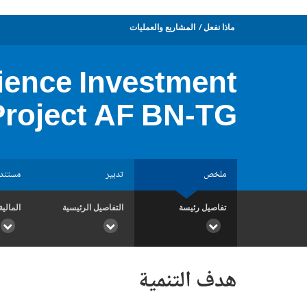
ماذا نفعل
المشاريع والعمليات
lience Investment
Project AF BN-TG
ملخص
تدبير
مستند
تفاصيل رئيسة
التفاصيل الرئيسية
المالية
هدف التنمية