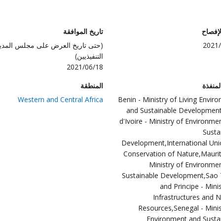
لإفصاح
تاريخ الموافقة
2021/
(حتى تاريخ العرض على مجلس المدي
التنفيذيين)
2021/06/18
المنفذة
المنطقة
Western and Central Africa
Benin - Ministry of Living Envir
and Sustainable Developmen
d'Ivoire - Ministry of Environme
Susta
Development,International Uni
Conservation of Nature,Maurit
Ministry of Environme
Sustainable Development,Sao
and Principe - Minis
Infrastructures and N
Resources,Senegal - Minis
Environment and Susta