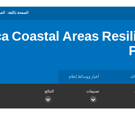
الصفحة باللغة:
العر
ca Coastal Areas Resi
ات
أخبار ووسائط إعلام
تصنيفات
النتائج