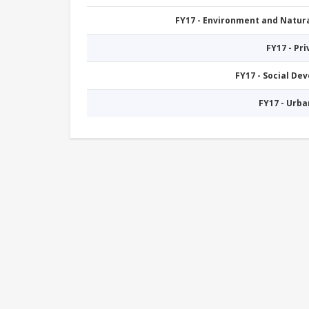
FY17 - Environment and Natu
FY17 - Pr
FY17 - Social De
FY17 - Urb