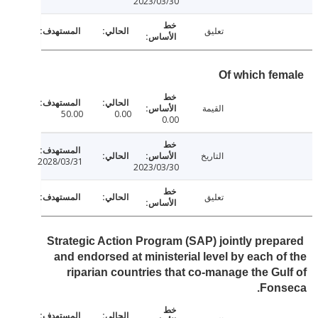
2023/03/30
تعليق
Of which fe
القيمة
50.00
0.00
0.00
التاريخ
2028/03/31
2023/03/30
تعليق
Strategic Action Program (SAP) jointly prep
and endorsed at ministerial level by each o
riparian countries that co-manage the Gu
Fons