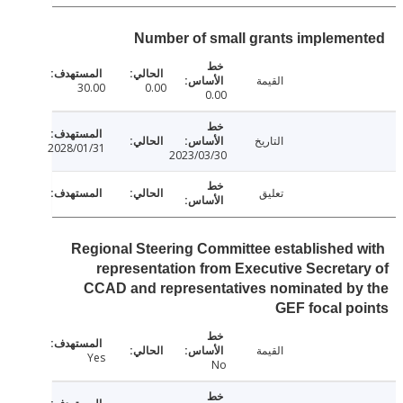
Number of small grants impleme
القيمة
30.00
0.00
0.00
التاريخ
2028/01/31
2023/03/30
تعليق
Regional Steering Committee established 
representation from Executive Secreta
CCAD and representatives nominated by
GEF focal p
القيمة
Yes
No