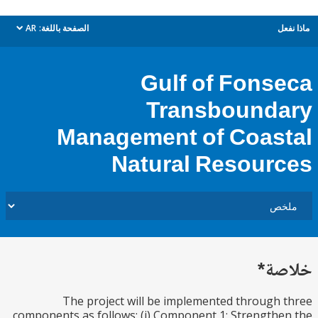
ل
الصفحة باللغة:
AR
dropdown
Gulf of Fons
Transbound
Management of Coas
Natural Resour
ة*
The project will be implemented through
components as follows: (i) Component 1: Strength