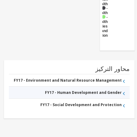
- Health
FY17 -
Health
FY17 -
Health
Facilities
and
Construction
ور التركيز
FY17 - Environment and Natural Resource Management
FY17 - Human Development and Gender
FY17 - Social Development and Protection