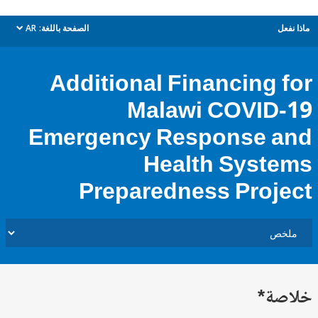
ل
الصفحة باللغة:
AR
dropdown
Additional Financing 
Malawi COVID
Emergency Response 
Health Syst
Preparedness Proj
ة*