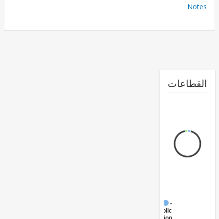
No
طاعات
FY17 -
Public
Administration