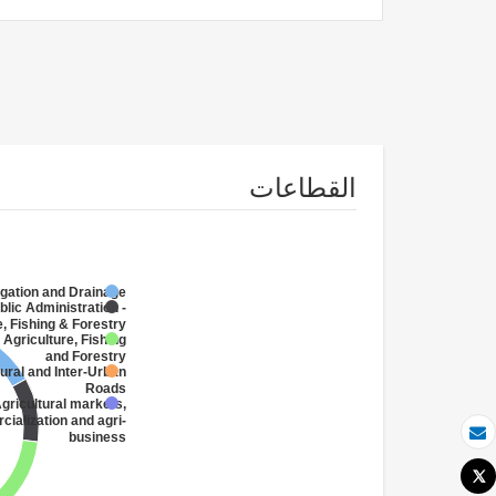
القطاعات
rigation and Drainage
blic Administration -
e, Fishing & Forestry
 Agriculture, Fishing
and Forestry
ural and Inter-Urban
Roads
gricultural markets,
ialization and agri-
business
بريد الكتروني
Tweet
طباعة