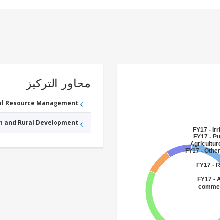
محاور التركيز
ral Resource Management
an and Rural Development
FY17 - Ir
FY17 - Pu
Agricultur
FY17 - Other
FY17 - R
FY17 - A
commerc