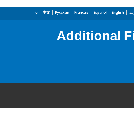
بية
English
Español
Français
Русский
中文
Additional F