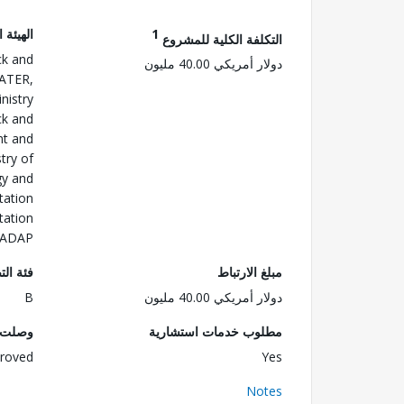
1
الهيئة 
التكلفة الكلية للمشروع
ck and
دولار أمريكي 40.00 مليون
WATER,
istry
ck and
nt and
try of
gy and
tation
tation
PADAP
مبلغ الارتباط
فئة الت
دولار أمريكي 40.00 مليون
B
مطلوب خدمات استشارية
وصلت ا
roved
Yes
Notes