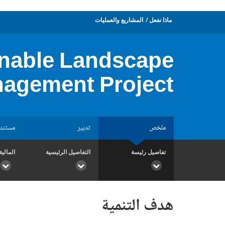
ماذا نفعل
المشاريع والعمليات
ainable Landscape
agement Project
ملخص
تدبير
مستند
تفاصيل رئيسة
التفاصيل الرئيسية
المالية
هدف التنمية