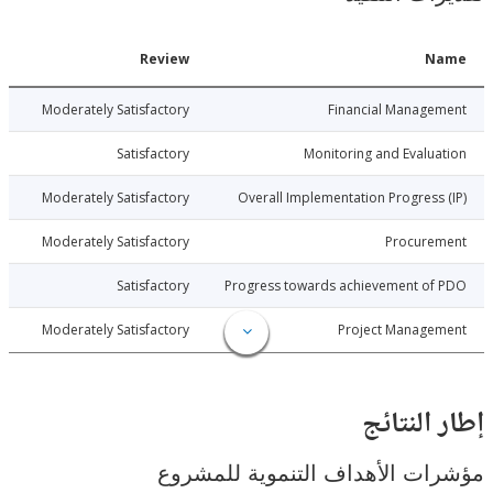
Date
Review
N
026-06-30
Moderately Satisfactory
Financial Manage
026-06-30
Satisfactory
Monitoring and Evalu
026-06-30
Moderately Satisfactory
Overall Implementation Progress
026-06-30
Moderately Satisfactory
Procure
026-06-30
Satisfactory
Progress towards achievement of
026-06-30
Moderately Satisfactory
Project Manage
النتائج
ت الأهداف التنموية للمشروع