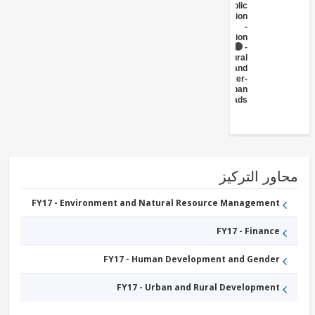
Public
Administration
-
Transportation
FY17 -
Rural
and
Inter-
Urban
Roads
ور التركيز
FY17 - Environment and Natural Resource Management
FY17 - Finance
FY17 - Human Development and Gender
FY17 - Urban and Rural Development