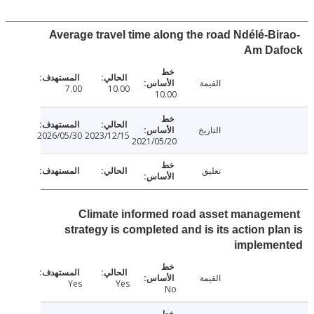
Average travel time along the road Ndélé-Bi
Am Da
القيمة
7.00
10.00
10.00
التاريخ
2026/05/30
2023/12/15
2021/05/20
تعليق
Climate informed road asset manage
strategy is completed and is its action pl
impleme
القيمة
Yes
Yes
No