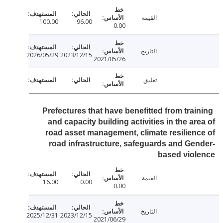
القيمة
100.00
96.00
0.00
التاريخ
2026/05/29
2023/12/15
2021/05/26
تعليق
Prefectures that have benefitted from trai
and capacity building activities in the ar
road asset management, climate resilien
road infrastructure, safeguards and Ge
based vio
القيمة
16.00
0.00
0.00
التاريخ
2025/12/31
2023/12/15
2021/06/29