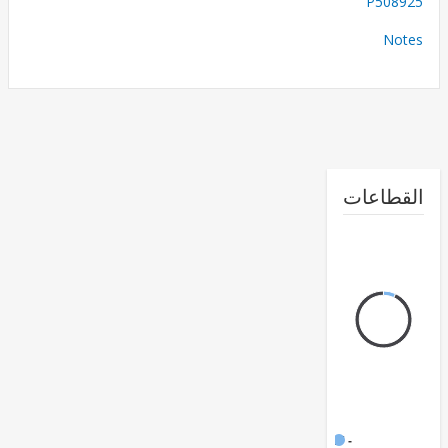
P508
No
طاعات
FY17 -