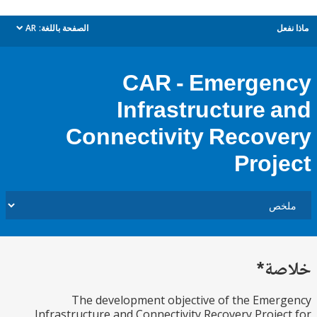
ل
الصفحة باللغة:
AR
dropdown
CAR - Emerge
Infrastructure 
Connectivity Recov
Proj
ة*
The development objective of the Eme
Infrastructure and Connectivity Recovery Proje