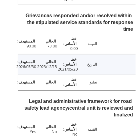
Grievances responded and/or resolved wi
the stipulated service standards for res
القيمة
90.00
73.00
0.00
التاريخ
2026/05/30
2023/12/15
2021/05/20
تعليق
Legal and administrative framework for 
safety lead agency/central unit is reviewe
fina
القيمة
Yes
No
No