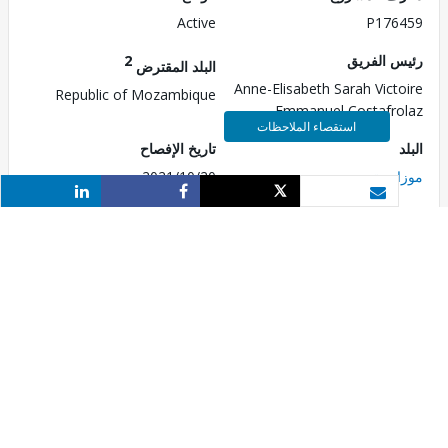
Active
P176
 الفريق
2
البلد المقترض
Anne-Elisabeth Sarah Vict
Republic of Mozambique
Emmanuel Costafr
استقصاء الملاحظات
تاريخ الإفصاح
مبيق
2021/10/20
Share
Share
Tweet
بريد الكتروني
 الموافقة
تاريخ النفاذ
 تاريخ العرض على مجلس
2022/11/08
رين التنفيذيين)
2022/0
1
الهيئة المنفذة
لفة الكلية للمشروع
Ministry of Communications
ريكي 200.00 مليون
and Digital
Transformation,National
Roads Administration