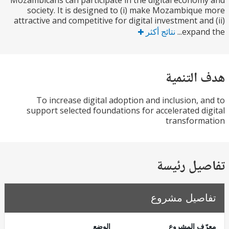
Mozambicans can participate in the digital econo
society. It is designed to (i) make Mozambiqu
attractive and competitive for digital investment an
expand
نتائج أكثر
التنمية
To increase digital adoption and inclusion, 
support selected foundations for accelerated d
transform
يل رئيسة
صيل مشروع
ف المشروع
الوضع