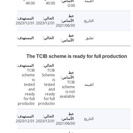
القيمة
49.00
40.00
0.00
التاريخ
2023/12/31
2023/12/31
2021/06/30
تعليق
The TCIB scheme is ready for full produc
TCIB
TCIB
scheme
Scheme
is
is
TCIB
القيمة
tested
tested
scheme
and
and
is not
ready
ready
available
for full
for full
productio
productio
التاريخ
2023/12/31
2023/12/31
2021/06/30