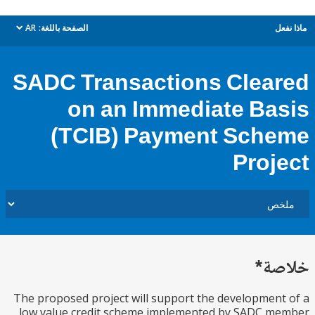
ل
الصفحة باللغة:
AR
dropdown
SADC Transactions Clea
on an Immediate Ba
(TCIB) Payment Sch
Proj
ة*
The proposed project will support the developmen
low value credit scheme implemented by SADC m