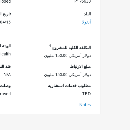
Closed
P176630
البلد
تاريخ ا
أنغولا
04/15
1
الهيئة 
التكلفة الكلية للمشروع
Health
دولار أمريكي 150.00 مليون
مبلغ الارتباط
فئة الت
دولار أمريكي 150.00 مليون
N/A
مطلوب خدمات استشارية
وصلت ا
roved
TBD
Notes