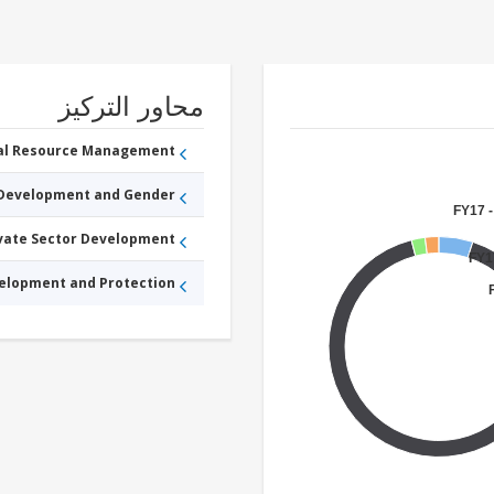
محاور التركيز
ral Resource Management
 Development and Gender
FY17 -
ivate Sector Development
FY17
velopment and Protection