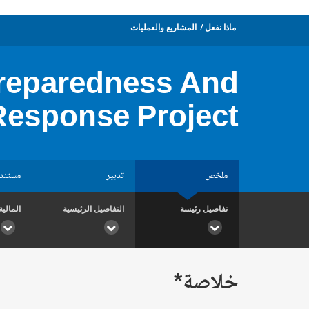
ماذا نفعل
المشاريع والعمليات
Preparedness And
Response Project
ملخص
تدبير
مستند
تفاصيل رئيسة
التفاصيل الرئيسية
المالية
خلاصة*