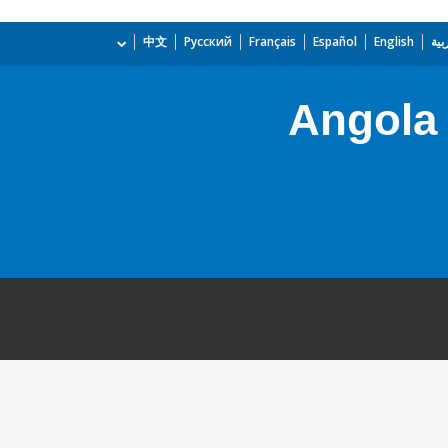
بية
English
Español
Français
Русский
中文
Angola 