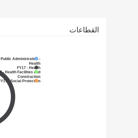
القطاعات
 Public Administration -
Health
FY17 - Health
 - Health Facilities and
Construction
FY17 - Social Protection