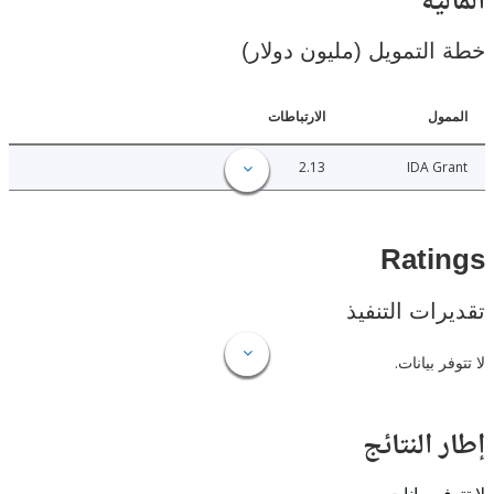
ية
لتمويل (مليون دولار)
ل
الارتباطات
2.13
IDA 
Rat
ات التنفيذ
 بيانات.
النتائج