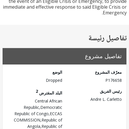
the event of an Eligible Crisis or Emergency, to p
immediate and effective response to said Eligible Cri
Emerg
يل رئيسة
صيل مشروع
ف المشروع
الوضع
Dropped
P176
 الفريق
2
البلد المقترض
Andre L. Carl
Central African
Republic,Democratic
Republic of Congo,ECCAS
COMMISSION,Republic of
Angola,Republic of