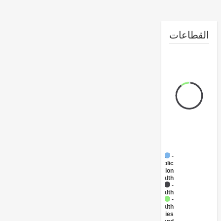
طاعات
FY17 -
Public
Administration
- Health
FY17 -
Health
FY17 -
Health
Facilities