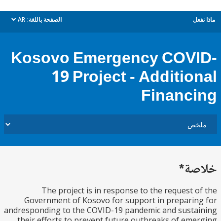
ل
الصفحة باللغة:
AR
dropdown
Kosovo Emergency COV
19 Project - Additio
Financ
ة*
The project is in response to the request 
Government of Kosovo for support in prepari
andresponding to the COVID-19 pandemic and sust
their efforts to prevent future outbreaks of em